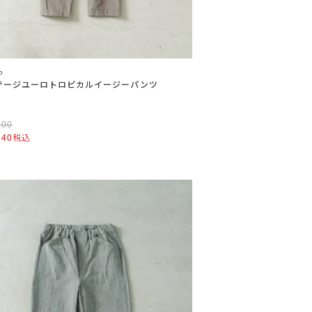
o
テージユーロトロピカルイージーパンツ
800
840
税込