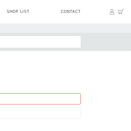
マイペ
カ
SHOP LIST
CONTACT
PANTS
BOTTOMS
SKIRT
SHOES
BAG&GOODS
BAG&GOODS
s