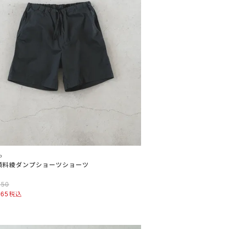
o
顔料綾ダンプショーツショーツ
950
165
税込