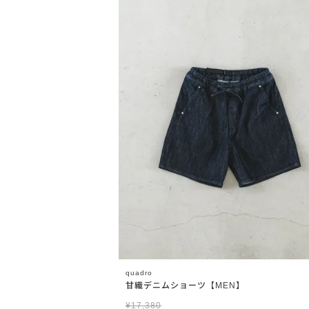
quadro
甘織デニムショーツ【MEN】
¥
17,380