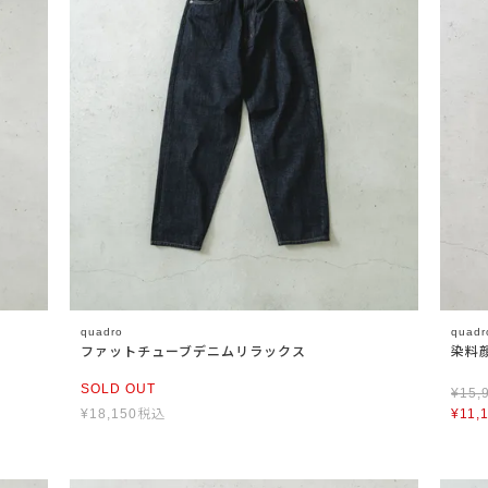
quadro
quadr
ファットチューブデニムリラックス
染料
SOLD OUT
¥
15,
¥
18,150
税込
¥
11,