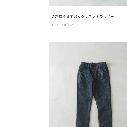
quadro
染料顔料加工バックサテントラウザー
¥
17,380
税込