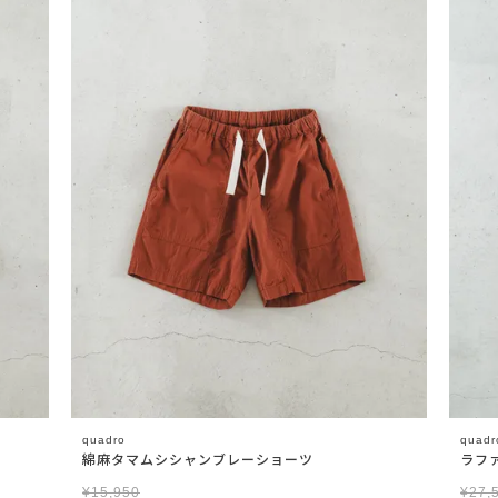
quadro
quadr
綿麻タマムシシャンブレーショーツ
ラフ
¥
15,950
¥
27,