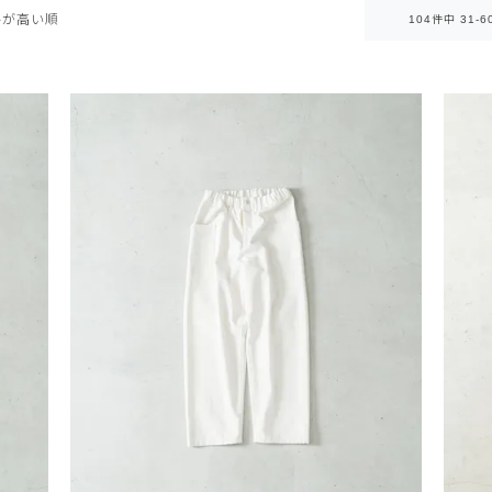
格が高い順
104
件中
31
-
6