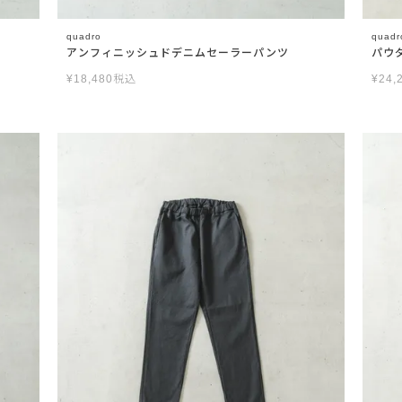
quadro
quadr
アンフィニッシュドデニムセーラーパンツ
パウ
¥
18,480
税込
¥
24,