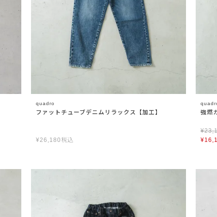
quadro
quadr
ファットチューブデニムリラックス【加工】
強燃
¥
23,
¥
26,180
税込
¥
16,