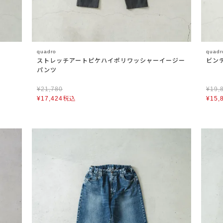
quadro
quadr
ストレッチアートピケハイポリワッシャーイージー
ビン
パンツ
¥
21,780
¥
19,
¥
17,424
税込
¥
15,