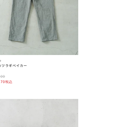
o
カツラギベイカー
100
170
税込