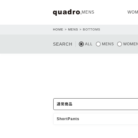
MENS
WOM
HOME
MENS
BOTTOMS
OPEN
SEARCH
ALL
MENS
WOME
NEW ARRIVAL
NEW ARRIVAL
通常商品
ShortPants