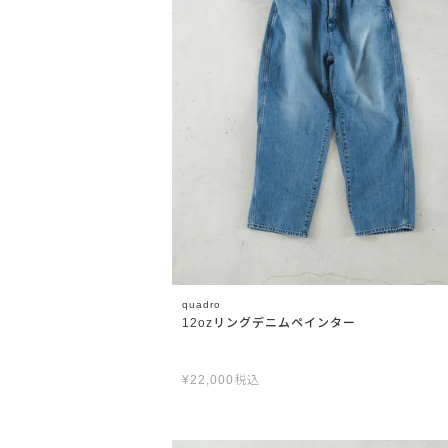
quadro
12ozリングデニムペインター
¥
22,000
税込