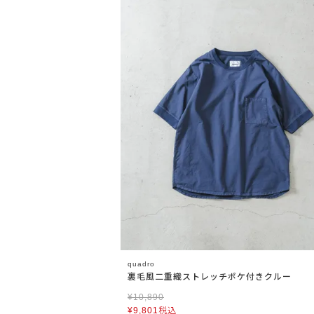
quadro
裏毛風二重織ストレッチポケ付きクルー
¥
10,890
¥
9,801
税込