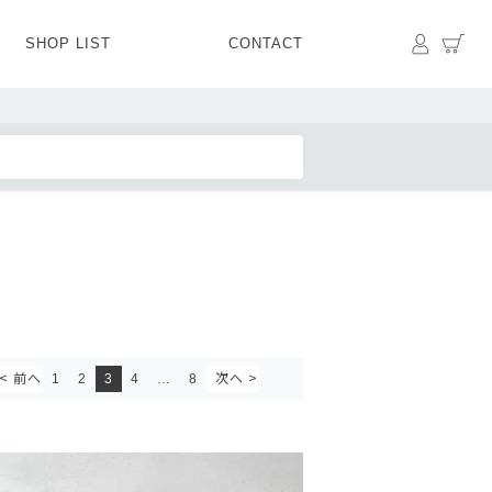
マイペ
カ
SHOP LIST
CONTACT
PANTS
BOTTOMS
SKIRT
SHOES
BAG&GOODS
BAG&GOODS
1
2
3
4
…
8