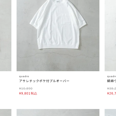
quadro
quadr
アサレチックポケ付プルオーバー
綿麻
¥
10,890
¥
38,
¥
9,801
税込
¥
26,