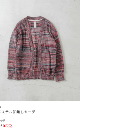
o
エステル釦無しカーデ
700
960
税込