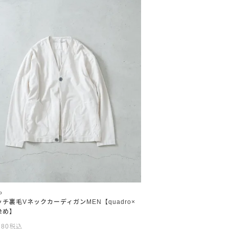
o
チ裏毛VネックカーディガンMEN【quadro×
染め】
780
税込