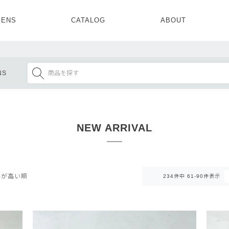
ENS
CATALOG
ABOUT
CONCEPT
NEWS
COMPANY
RECRUIT
MENS ALL
WOMENS ALL
NS
TOPS
TOPS
OUTER
OUTER
SETUP
ONE PIECE
SETUP
SHOES
NEW ARRIVAL
格が高い順
234
件中
61
-
90
件表示