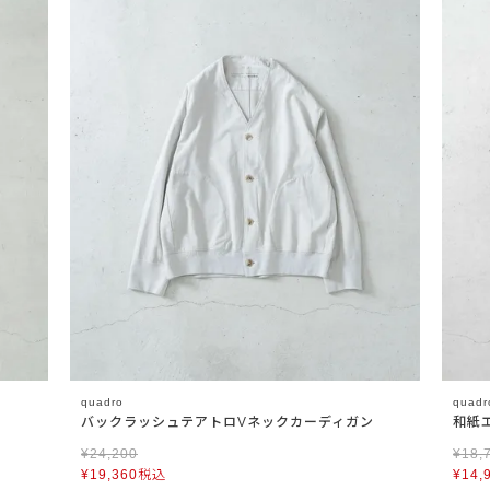
quadro
quadr
バックラッシュテアトロVネックカーディガン
和紙
¥
24,200
¥
18,
¥
19,360
税込
¥
14,