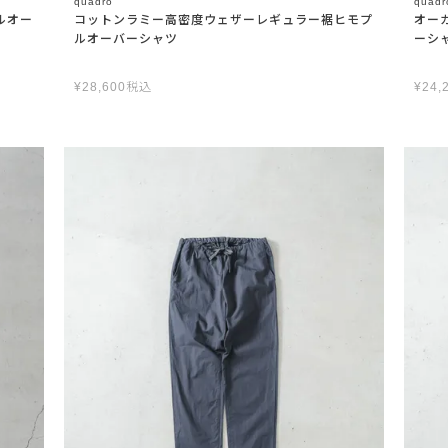
quadro
quadr
ルオー
コットンラミー高密度ウェザーレギュラー裾ヒモプ
オー
ルオーバーシャツ
ーシ
¥
28,600
税込
¥
24,