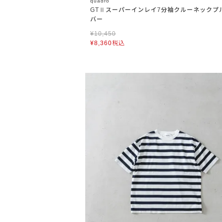
quadro
GTⅡスーパーインレイ7分袖クルーネックプ
バー
¥
10,450
¥
8,360
税込