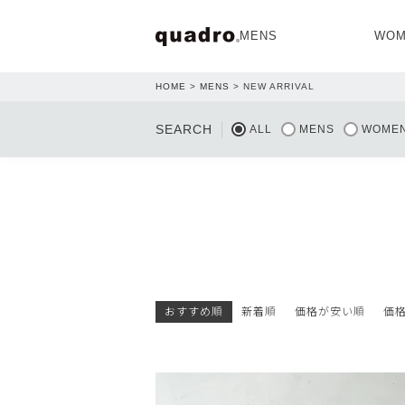
MENS
WOM
HOME
MENS
NEW ARRIVAL
OPEN
SEARCH
ALL
MENS
WOME
NEW ARRIVAL
NEW ARRIVAL
おすすめ順
新着順
価格が安い順
価