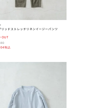
o
ブリッドストレッチリネンイージーパンツ
D OUT
380
904
税込