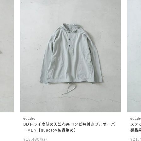
quadro
quadr
BDドライ度詰め天竺布帛コンビ衿付きプルオーバ
ステッ
ーMEN【quadro×製品染め】
製品
¥
18,480
税込
¥
21,