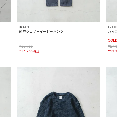
quadro
quadr
綿麻ウェザーイージーパンツ
ハイ
SOL
¥
18,700
¥
17,
¥
14,960
税込
¥
13,