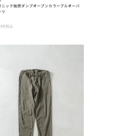
o
ガニック強撚ダンプオープンカラープルオーバ
ャツ
200
税込