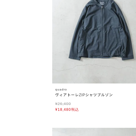
quadro
ヴィアトーレZIPシャツブルゾン
¥
26,400
¥
18,480
税込