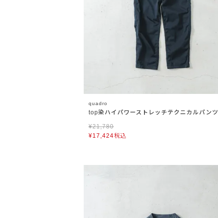
quadro
top染ハイパワーストレッチテクニカルパン
¥
21,780
¥
17,424
税込