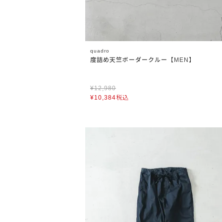
quadro
度詰め天竺ボーダークルー【MEN】
¥
12,980
¥
10,384
税込