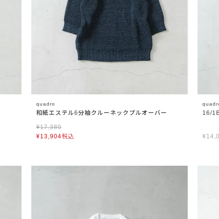
quadro
quadr
ツ
和紙エステル6分袖クルーネックプルオーバー
16
¥
17,380
¥
13,904
税込
¥
14,