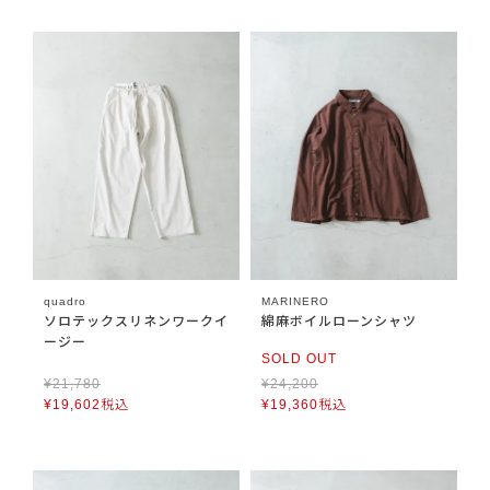
quadro
MARINERO
ソロテックスリネンワークイ
綿麻ボイルローンシャツ
ージー
SOLD OUT
¥
21,780
¥
24,200
¥
19,602
税込
¥
19,360
税込