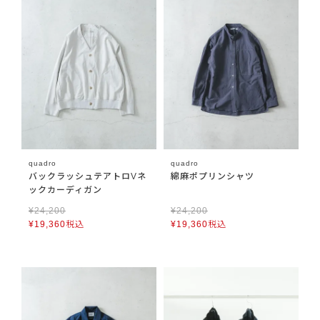
quadro
quadro
バックラッシュテアトロVネ
綿麻ポプリンシャツ
ックカーディガン
¥
24,200
¥
24,200
¥
19,360
税込
¥
19,360
税込