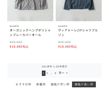
quadro
quadro
オーガニックヘンプポリシャ
ヴィアトーレZIPシャツブル
ンブレーカバーオール
ゾン
¥
26,400
¥
26,400
¥
18,480
税込
¥
18,480
税込
261
件中
1
-
30
件表示
1
2
…
9
おすすめ順
新着順
価格が安い順
価格が高い順