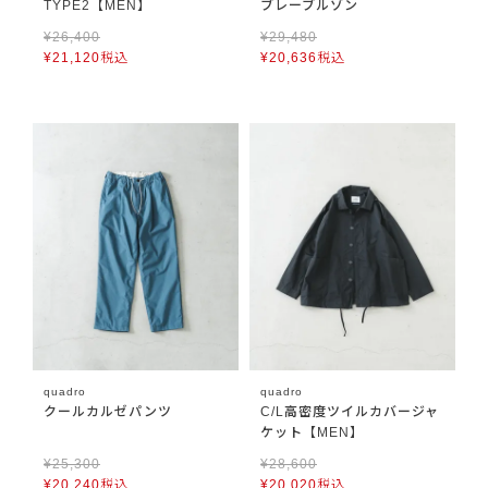
TYPE2【MEN】
ブレーブルゾン
¥
26,400
¥
29,480
¥
21,120
税込
¥
20,636
税込
quadro
quadro
クールカルゼパンツ
C/L高密度ツイルカバージャ
ケット【MEN】
¥
25,300
¥
28,600
¥
20,240
税込
¥
20,020
税込