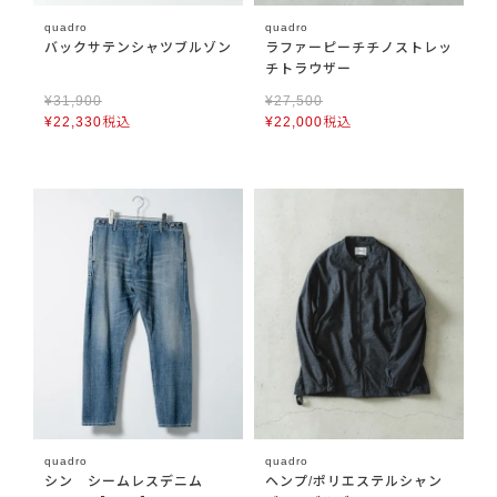
quadro
quadro
バックサテンシャツブルゾン
ラファーピーチチノストレッ
チトラウザー
¥
31,900
¥
27,500
¥
22,330
税込
¥
22,000
税込
quadro
quadro
シン シームレスデニム
ヘンプ/ポリエステルシャン