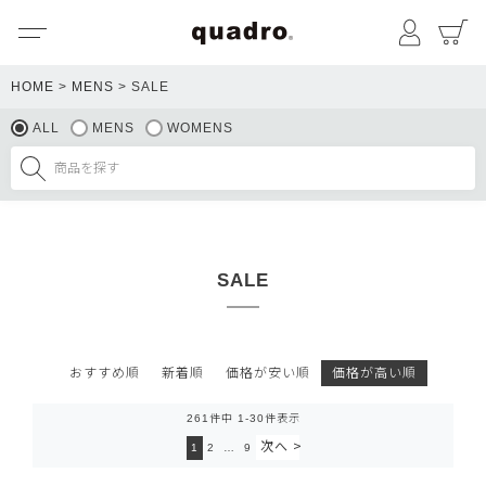
メニュー
マイペ
HOME
MENS
SALE
ALL
MENS
WOMENS
SALE
おすすめ順
新着順
価格が安い順
価格が高い順
261
件中
1
-
30
件表示
1
2
…
9