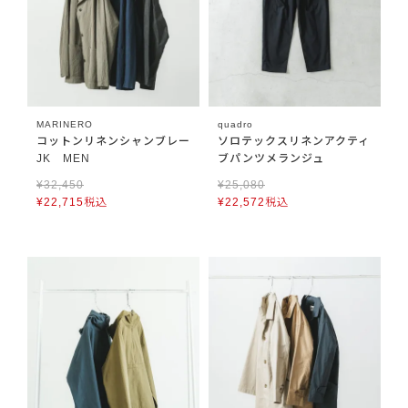
MARINERO
quadro
コットンリネンシャンブレー
ソロテックスリネンアクティ
JK MEN
ブパンツメランジュ
¥
32,450
¥
25,080
¥
22,715
税込
¥
22,572
税込