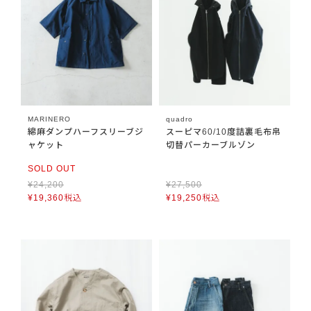
MARINERO
quadro
綿麻ダンプハーフスリーブジ
スーピマ60/10度詰裏毛布帛
ャケット
切替パーカーブルゾン
SOLD OUT
¥
24,200
¥
27,500
¥
19,360
税込
¥
19,250
税込