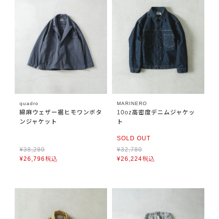
quadro
MARINERO
綿麻ウェザー裾ヒモワンボタ
10oz高密度デニムジャケッ
ンジャケット
ト
SOLD OUT
¥
38,280
¥
32,780
¥
26,796
税込
¥
26,224
税込