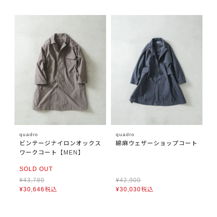
quadro
quadro
ビンテージナイロンオックス
綿麻ウェザーショップコート
ワークコート【MEN】
SOLD OUT
¥
43,780
¥
42,900
¥
30,646
税込
¥
30,030
税込