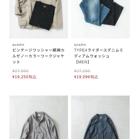
quadro
quadro
ビンテージワッシャー綿麻カ
TYPE4ライダースデニムミ
ルゼノーカラーワークジャケ
ディアムウォッシュ
ット
【MEN】
¥
27,500
¥
27,280
¥
19,250
税込
¥
19,096
税込