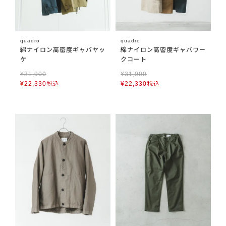
quadro
quadro
綿ナイロン高密度ギャバヤッ
綿ナイロン高密度ギャバワー
ケ
クコート
¥
31,900
¥
31,900
¥
22,330
税込
¥
22,330
税込