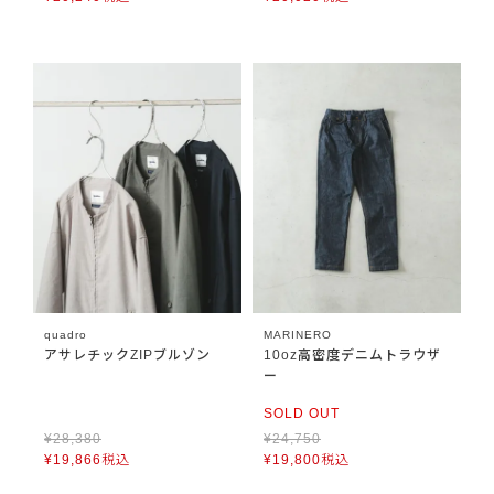
quadro
MARINERO
アサレチックZIPブルゾン
10oz高密度デニムトラウザ
ー
SOLD OUT
¥
28,380
¥
24,750
¥
19,866
税込
¥
19,800
税込