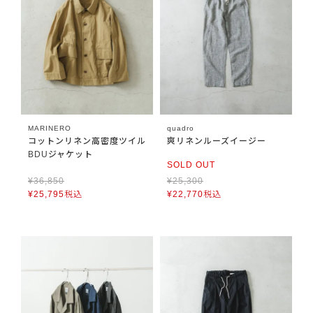
MARINERO
quadro
コットンリネン高密度ツイル
爽リネンルーズイージー
BDUジャケット
SOLD OUT
¥
36,850
¥
25,300
¥
25,795
税込
¥
22,770
税込