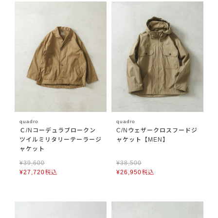
quadro
quadro
Ｃ/Nコーデュラブロークン
C/Nウェザークロスフードジ
ツイルミリタリーテーラージ
ャケット【MEN】
ャケット
¥
39,600
¥
38,500
¥
27,720
税込
¥
26,950
税込