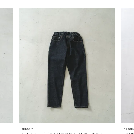
quadro
quadr