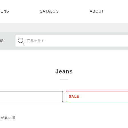
ENS
CATALOG
ABOUT
CONCEPT
NEWS
COMPANY
RECRUIT
MENS ALL
WOMENS ALL
NS
TOPS
TOPS
OUTER
OUTER
SETUP
ONE PIECE
SETUP
SHOES
Jeans
SALE
格が高い順