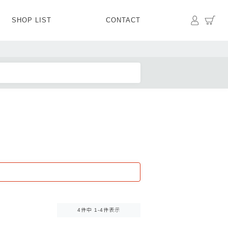
マイペ
カ
SHOP LIST
CONTACT
PANTS
BOTTOMS
SKIRT
SHOES
BAG&GOODS
BAG&GOODS
4
件中
1
-
4
件表示