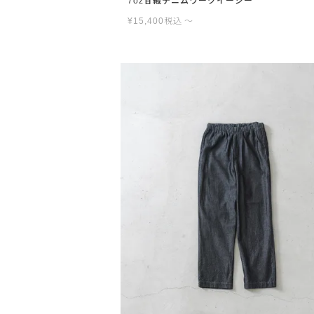
7oz甘織デニムワークイージー
¥
15,400
税込
〜