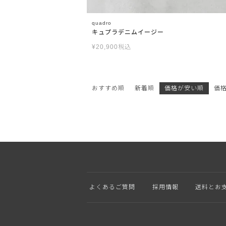
quadro
キュプラデニムイージー
¥
20,900
税込
おすすめ順
新着順
価格が安い順
価
よくあるご質問
採用情報
送料とお