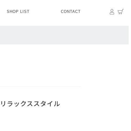
マイペ
カ
SHOP LIST
CONTACT
PANTS
BOTTOMS
SKIRT
SHOES
BAG&GOODS
BAG&GOODS
リラックススタイル