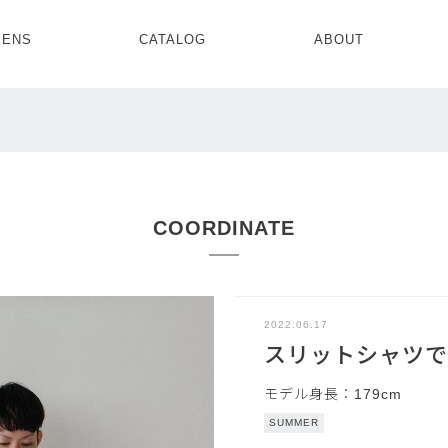
ENS
CATALOG
ABOUT
CONCEPT
NEWS
COMPANY
RECRUIT
MENS ALL
WOMENS ALL
TOPS
TOPS
OUTER
OUTER
SETUP
ONE PIECE
SETUP
SHOES
COORDINATE
2022.06.17
スリットシャツで
モデル身長：179cm
SUMMER