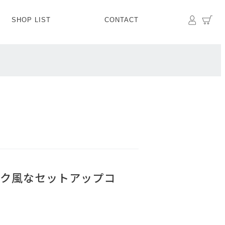
マイペ
カ
SHOP LIST
CONTACT
PANTS
BOTTOMS
SKIRT
SHOES
BAG&GOODS
BAG&GOODS
ク風なセットアップコ