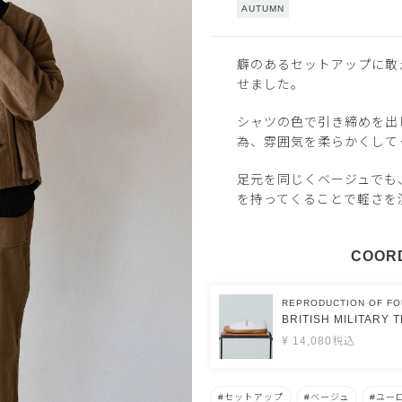
AUTUMN
癖のあるセットアップに敢
せました。
シャツの色で引き締めを出
為、雰囲気を柔らかくして
足元を同じくベージュでも
を持ってくることで軽さを
COORD
REPRODUCTION OF F
BRITISH MILITARY 
¥
14,080
税込
セットアップ
ベージュ
ユー