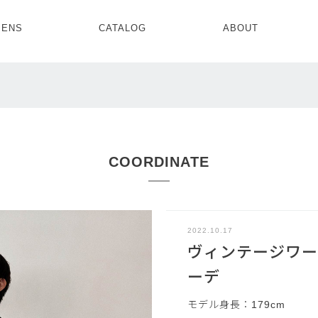
ENS
CATALOG
ABOUT
CONCEPT
NEWS
COMPANY
RECRUIT
MENS ALL
WOMENS ALL
TOPS
TOPS
OUTER
OUTER
SETUP
ONE PIECE
SETUP
SHOES
COORDINATE
2022.10.17
ヴィンテージワー
ーデ
モデル身長：179cm