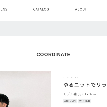
ENS
CATALOG
ABOUT
CONCEPT
NEWS
COMPANY
RECRUIT
MENS ALL
WOMENS ALL
TOPS
TOPS
OUTER
OUTER
SETUP
ONE PIECE
SETUP
SHOES
COORDINATE
2022.11.22
ゆるニットでリラ
モデル身長：179cm
AUTUMN
WINTER