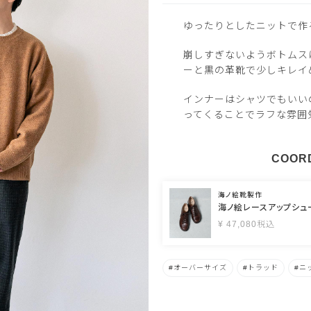
ゆったりとしたニットで作
崩しすぎないようボトムス
ーと黒の革靴で少しキレイ
インナーはシャツでもいい
ってくることでラフな雰囲
COORD
海ノ絵靴製作
海ノ絵レースアップシュ
¥
47,080
税込
オーバーサイズ
トラッド
ニ