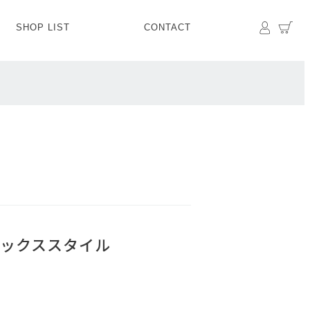
マイペ
カ
SHOP LIST
CONTACT
PANTS
BOTTOMS
SKIRT
SHOES
BAG&GOODS
BAG&GOODS
ックススタイル