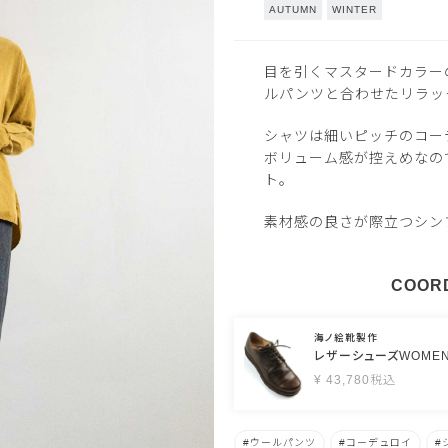
AUTUMN
WINTER
目を引くマスタードカラー
ルパンツと合わせたリラッ
シャツは細いピッチのコー
ボリューム感が控えめなの
ト。
素材感の良さが際立つシン
COORD
海ノ絵靴製作
レザーシューズWOME
¥
43,780
税込
ウールパンツ
コーデュロイ