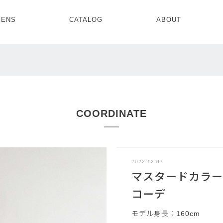
ENS
CATALOG
ABOUT
CONCEPT
NEWS
COMPANY
RECRUIT
MENS ALL
WOMENS ALL
TOPS
TOPS
OUTER
OUTER
SETUP
ONE PIECE
SETUP
SHOES
COORDINATE
2022.12.07
マスタードカラー
コーデ
モデル身長：160cm