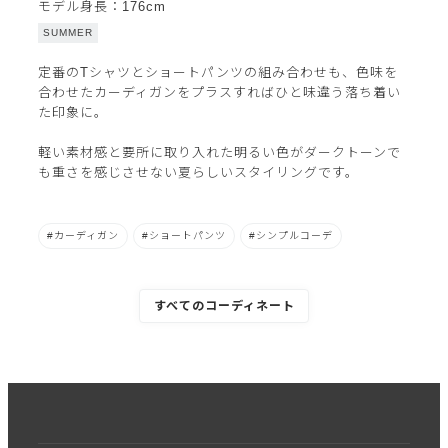
モデル身長：176cm
SUMMER
定番のTシャツとショートパンツの組み合わせも、色味を
合わせたカーディガンをプラスすればひと味違う落ち着い
た印象に。
軽い素材感と要所に取り入れた明るい色がダークトーンで
も重さを感じさせない夏らしいスタイリングです。
カーディガン
ショートパンツ
シンプルコーデ
すべてのコーディネート