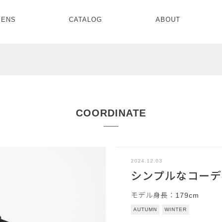
ENS
CATALOG
ABOUT
CONCEPT
NEWS
COMPANY
RECRUIT
MENS ALL
WOMENS ALL
TOPS
TOPS
OUTER
OUTER
SETUP
ONE PIECE
SETUP
SHOES
COORDINATE
2024.12.03
シンプルなコーデ
モデル身長：179cm
AUTUMN
WINTER