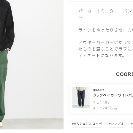
パーカー＋ミリタリーパン
ト。
ラインをゆったりさせ、力
アウターパーカーはあえて
たものを選ぶことでラフに
ディネートになります。
COORD
quadro
タックベイカーワイドパ
¥
17,490
¥
12,243
税込
#カジュアルコーデ
シンプル