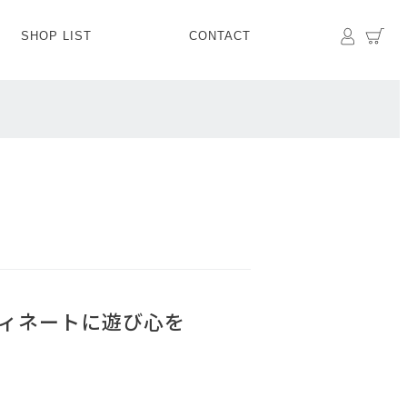
マイペ
カ
SHOP LIST
CONTACT
PANTS
BOTTOMS
SKIRT
SHOES
BAG&GOODS
BAG&GOODS
ィネートに遊び心を