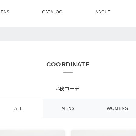
ENS
CATALOG
ABOUT
CONCEPT
NEWS
COMPANY
RECRUIT
MENS ALL
WOMENS ALL
TOPS
TOPS
OUTER
OUTER
COORDINATE
SETUP
ONE PIECE
SETUP
SHOES
#秋コーデ
ALL
MENS
WOMENS