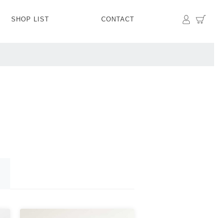
マイペ
カ
SHOP LIST
CONTACT
PANTS
BOTTOMS
SKIRT
SHOES
BAG&GOODS
BAG&GOODS