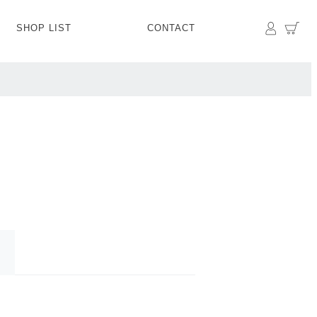
マイペ
カ
SHOP LIST
CONTACT
PANTS
BOTTOMS
SKIRT
SHOES
BAG&GOODS
BAG&GOODS