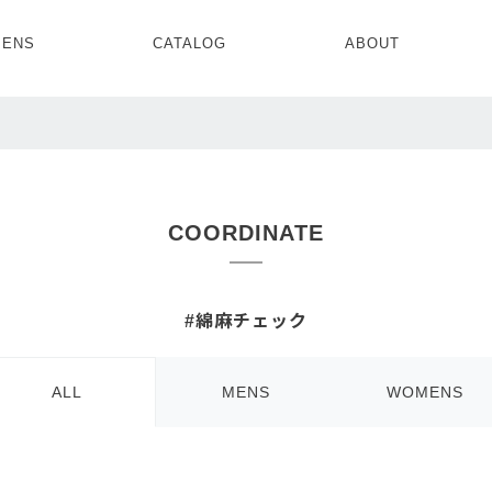
ENS
CATALOG
ABOUT
CONCEPT
NEWS
COMPANY
RECRUIT
MENS ALL
WOMENS ALL
TOPS
TOPS
OUTER
OUTER
COORDINATE
SETUP
ONE PIECE
SETUP
SHOES
#綿麻チェック
ALL
MENS
WOMENS