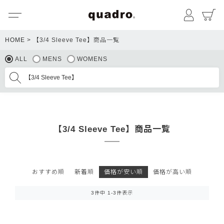
メニュー
マイペ
HOME
【3/4 Sleeve Tee】商品一覧
ALL
MENS
WOMENS
【3/4 Sleeve Tee】商品一覧
おすすめ順
新着順
価格が安い順
価格が高い順
3
件中
1
-
3
件表示