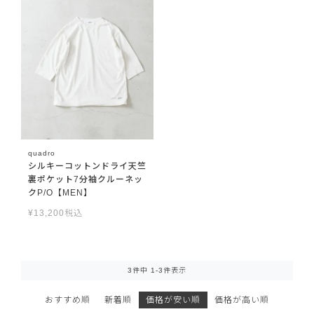
quadro
シルキーコットンドライ天竺
裏ポケット7分袖クルーネッ
クP/O【MEN】
¥
13,200
税込
3
件中
1
-
3
件表示
おすすめ順
新着順
価格が安い順
価格が高い順