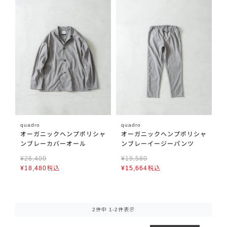
quadro
quadro
オーガニックヘンプポリシャ
オーガニックヘンプポリシャ
ンブレーカバーオール
ンブレーイージーパンツ
¥
26,400
¥
19,580
¥
18,480
税込
¥
15,664
税込
2
件中
1
-
2
件表示