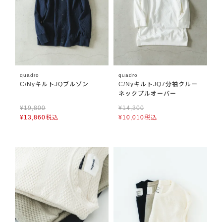
quadro
quadro
C/NyキルトJQブルゾン
C/NyキルトJQ7分袖クルー
ネックプルオーバー
¥
19,800
¥
14,300
¥
13,860
税込
¥
10,010
税込