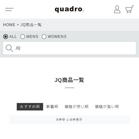
メニュー
マイペ
HOME
JQ商品一覧
ALL
MENS
WOMENS
JQ商品一覧
おすすめ順
新着順
価格が安い順
価格が高い順
8
件中
1
-
8
件表示