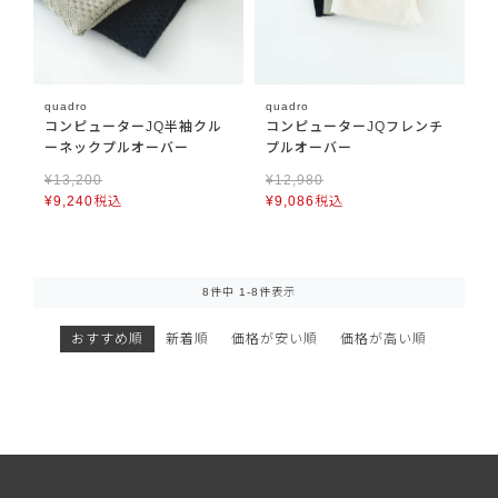
quadro
quadro
コンピューターJQ半袖クル
コンピューターJQフレンチ
ーネックプルオーバー
プルオーバー
¥
13,200
¥
12,980
¥
9,240
税込
¥
9,086
税込
8
件中
1
-
8
件表示
おすすめ順
新着順
価格が安い順
価格が高い順