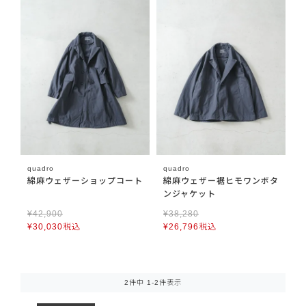
quadro
quadro
綿麻ウェザーショップコート
綿麻ウェザー裾ヒモワンボタ
ンジャケット
¥
42,900
¥
38,280
¥
30,030
税込
¥
26,796
税込
2
件中
1
-
2
件表示