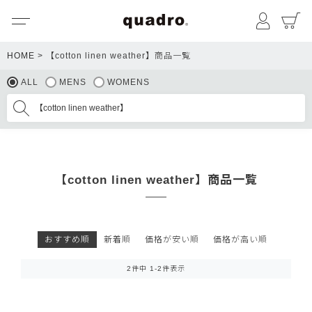
メニュー
マイペ
HOME
【cotton linen weather】商品一覧
ALL
MENS
WOMENS
【cotton linen weather】商品一覧
おすすめ順
新着順
価格が安い順
価格が高い順
2
件中
1
-
2
件表示