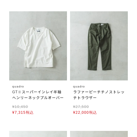
quadro
quadro
GTⅡスーパーインレイ半袖
ラファーピーチチノストレッ
ヘンリーネックプルオーバー
チトラウザー
¥
10,450
¥
27,500
¥
7,315
税込
¥
22,000
税込