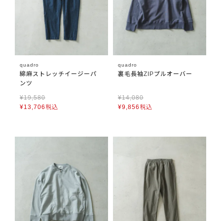
quadro
quadro
綿麻ストレッチイージーパ
裏毛長袖ZIPプルオーバー
ンツ
¥
19,580
¥
14,080
¥
13,706
税込
¥
9,856
税込