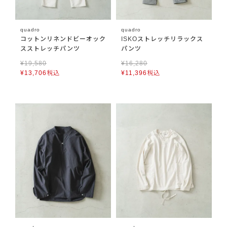
quadro
quadro
コットンリネンドビーオック
ISKOストレッチリラックス
スストレッチパンツ
パンツ
¥
19,580
¥
16,280
¥
13,706
税込
¥
11,396
税込