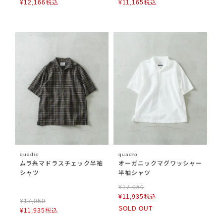
¥
12,166
税込
¥
11,165
税込
quadro
quadro
ムラ糸マドラスチェック半袖
オーガニックマグワッシャー
シャツ
半袖シャツ
¥
17,050
¥
11,935
税込
¥
17,050
SOLD OUT
¥
11,935
税込