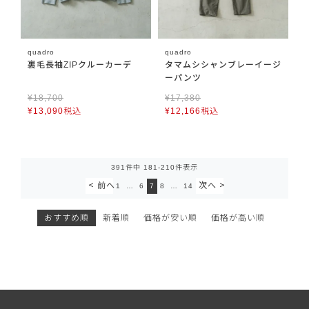
quadro
quadro
裏毛長袖ZIPクルーカーデ
タマムシシャンブレーイージ
ーパンツ
¥
18,700
¥
17,380
¥
13,090
税込
¥
12,166
税込
391
件中
181
-
210
件表示
1
…
6
7
8
…
14
おすすめ順
新着順
価格が安い順
価格が高い順