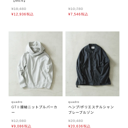
【MEN】
¥
18,480
¥
10,780
¥
12,936
税込
¥
7,546
税込
quadro
quadro
GTⅡ接結ニットプルパーカ
ヘンプ/ポリエステルシャン
ー
ブレーブルゾン
¥
12,980
¥
29,480
¥
9,086
税込
¥
20,636
税込