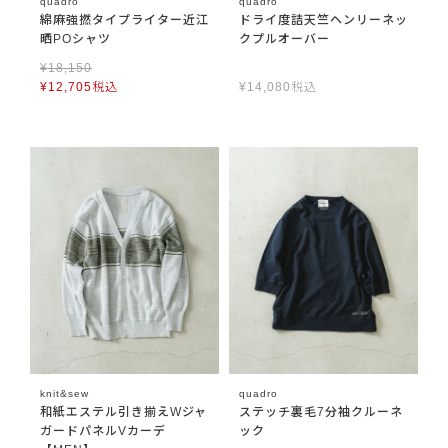
quadro
quadro
綿麻強撚タイプライター近江
ドライ度詰天竺ヘンリーネッ
晒POシャツ
クプルオーバー
¥
18,150
¥
12,705
税込
¥
14,080
税込
knit&sew
quadro
和紙エステル引き揃えWジャ
ステッチ裏毛7分袖クルーネ
ガードパネルVカーデ
ック