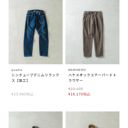
quadro
MARINERO
シンチューブデニムリラック
ハケメオックステーパードト
ス【加工】
ラウザー
¥
23,100
¥
23,980
税込
¥
16,170
税込