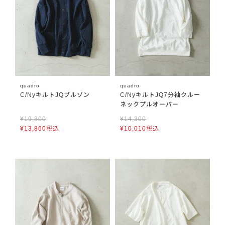
quadro
quadro
C/NyキルトJQブルゾン
C/NyキルトJQ7分袖クルー
ネックプルオーバー
¥
19,800
¥
14,300
¥
13,860
税込
¥
10,010
税込