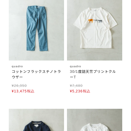
quadro
quadro
コットンフラックスチノトラ
30/1度詰天竺プリントクル
ウザー
ーT
¥
26,950
¥
7,480
¥
13,475
税込
¥
5,236
税込