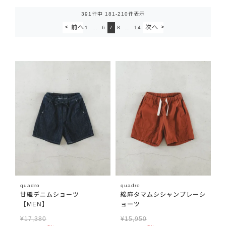
391
件中
181
-
210
件表示
1
…
6
7
8
…
14
quadro
quadro
甘織デニムショーツ
綿麻タマムシシャンブレーシ
【MEN】
ョーツ
¥
17,380
¥
15,950