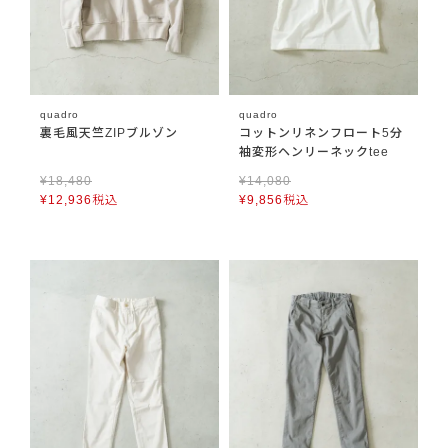
quadro
quadro
裏毛風天竺ZIPブルゾン
コットンリネンフロート5分
袖変形ヘンリーネックtee
¥
18,480
¥
14,080
¥
12,936
税込
¥
9,856
税込