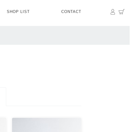
マイペ
カ
SHOP LIST
CONTACT
PANTS
BOTTOMS
SKIRT
SHOES
BAG&GOODS
BAG&GOODS