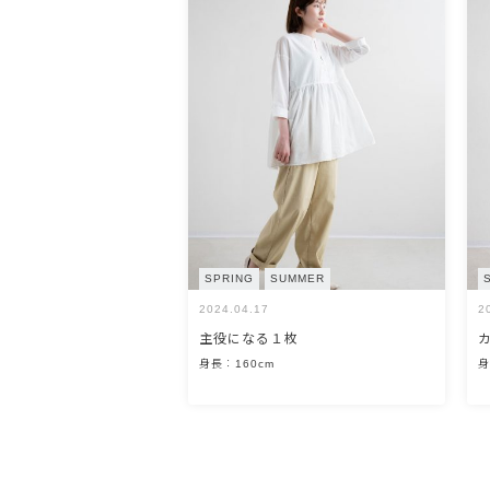
SPRING
SUMMER
2024.04.17
2
主役になる１枚
身長：160cm
身