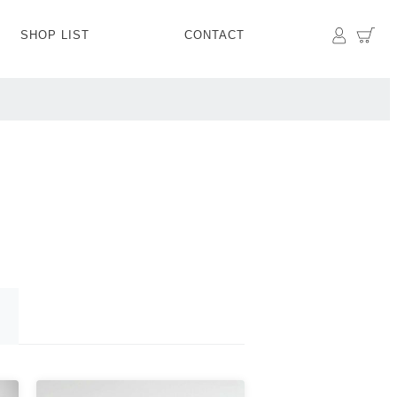
マイペ
カ
SHOP LIST
CONTACT
PANTS
BOTTOMS
SKIRT
SHOES
BAG&GOODS
BAG&GOODS