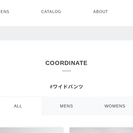
ENS
CATALOG
ABOUT
CONCEPT
NEWS
COMPANY
RECRUIT
MENS ALL
WOMENS ALL
TOPS
TOPS
OUTER
OUTER
COORDINATE
SETUP
ONE PIECE
SETUP
SHOES
#ワイドパンツ
ALL
MENS
WOMENS