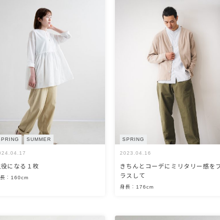
SPRING
SUMMER
SPRING
024.04.17
2023.04.16
主役になる１枚
きちんとコーデにミリタリー感を
ラスして
長：160cm
身長：176cm