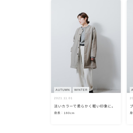
AUTUMN
WINTER
2021.11.01
2
淡いカラーで柔らかく軽い印象に。
身長：160cm
身