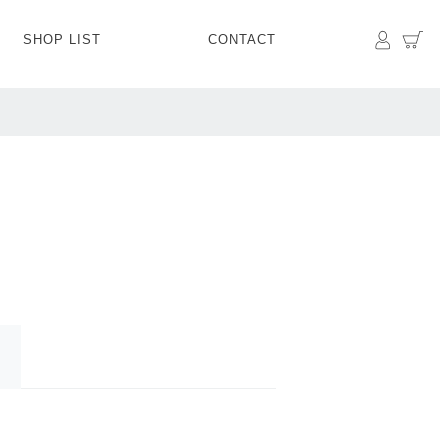
マイペ
カ
SHOP LIST
CONTACT
PANTS
BOTTOMS
SKIRT
SHOES
BAG&GOODS
BAG&GOODS