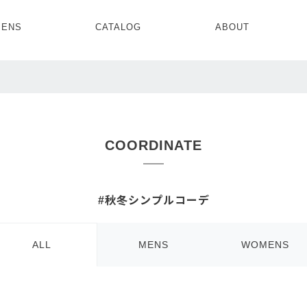
ENS
CATALOG
ABOUT
CONCEPT
NEWS
COMPANY
RECRUIT
MENS ALL
WOMENS ALL
TOPS
TOPS
OUTER
OUTER
COORDINATE
SETUP
ONE PIECE
SETUP
SHOES
#秋冬シンプルコーデ
ALL
MENS
WOMENS