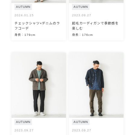
AUTUMN
AUTUMN
2024.01.15
2023.09.27
チェックシャツ×デニムのラ
起毛カーディガンで季節感を
フコーデ
楽しむ
身長：179cm
身長：176cm
AUTUMN
AUTUMN
2023.09.27
2023.09.27