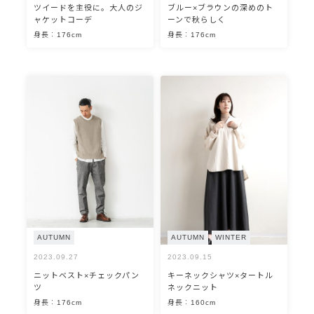
ツイードを主役に。大人のジ
ブルー×ブラウンの深めのト
ャケットコーデ
ーンで秋らしく
身長：176cm
身長：176cm
AUTUMN
AUTUMN
WINTER
2023.09.27
2023.09.15
ニットベスト×チェックパン
キーネックシャツ×タートル
ツ
ネックニット
身長：176cm
身長：160cm