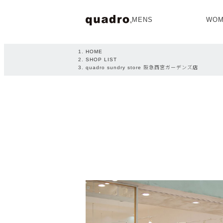
MENS
WOM
OPEN
HOME
SHOP LIST
quadro sundry store 阪急西宮ガーデンズ店
NEW ARRIVAL
NEW ARRIVAL