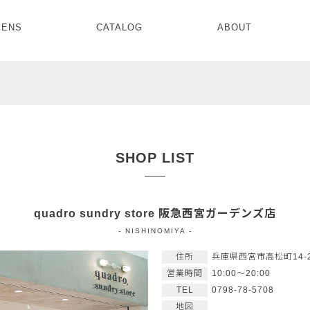
ENS
CATALOG
ABOUT
CONCEPT
NEWS
COMPANY
RECRUIT
MENS ALL
WOMENS ALL
TOPS
TOPS
OUTER
OUTER
SETUP
ONE PIECE
SETUP
SHOES
SHOP LIST
quadro sundry store 阪急西宮ガーデンズ店
- NISHINOMIYA -
住所
兵庫県西宮市高松町14-
営業時間
10:00～20:00
TEL
0798-78-5708
地図