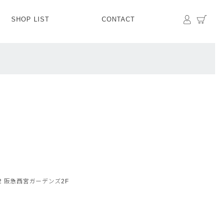
マイペ
カ
SHOP LIST
CONTACT
PANTS
BOTTOMS
SKIRT
SHOES
BAG&GOODS
BAG&GOODS
2 阪急西宮ガーデンズ2F