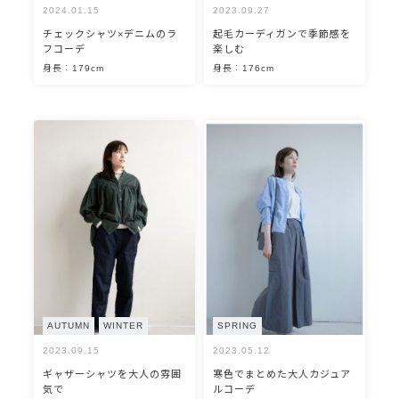
2024.01.15
2023.09.27
チェックシャツ×デニムのラ
起毛カーディガンで季節感を
フコーデ
楽しむ
身長：179cm
身長：176cm
AUTUMN
WINTER
SPRING
2023.09.15
2023.05.12
ギャザーシャツを大人の雰囲
寒色でまとめた大人カジュア
気で
ルコーデ