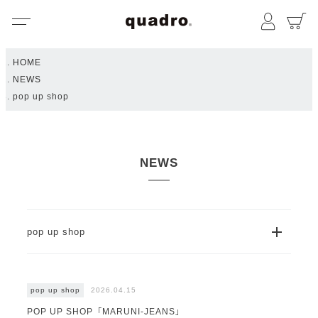
メニュー
マイペ
HOME
NEWS
pop up shop
NEWS
OPE
pop up shop
2026.04.15
pop up shop
POP UP SHOP「MARUNI-JEANS」