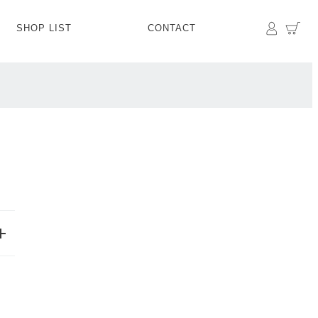
マイペ
カ
SHOP LIST
CONTACT
PANTS
BOTTOMS
SKIRT
SHOES
BAG&GOODS
BAG&GOODS
OPEN