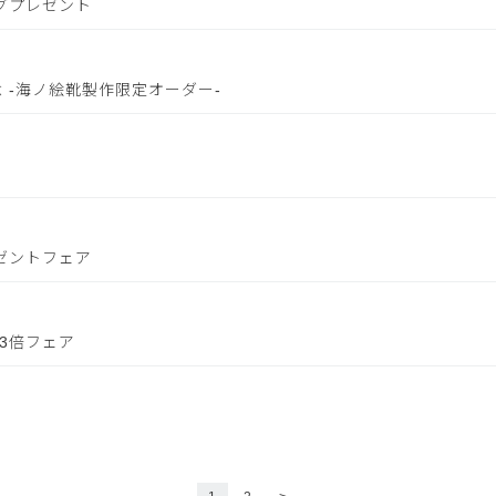
ッグプレゼント
念 -海ノ絵靴製作限定オーダー-
レゼントフェア
3倍フェア