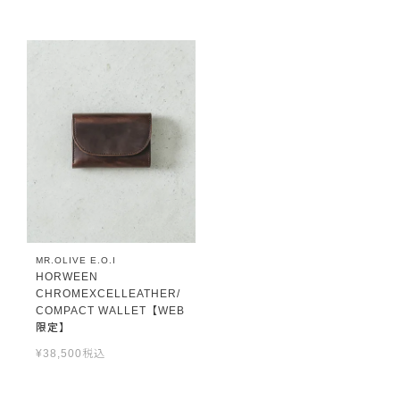
MR.OLIVE E.O.I
HORWEEN
CHROMEXCELLEATHER/
COMPACT WALLET【WEB
限定】
¥
38,500
税込