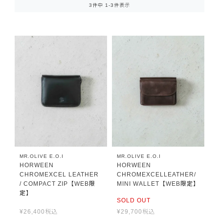
3
件中
1
-
3
件表示
MR.OLIVE E.O.I
MR.OLIVE E.O.I
HORWEEN
HORWEEN
CHROMEXCEL LEATHER
CHROMEXCELLEATHER/
/ COMPACT ZIP【WEB限
MINI WALLET【WEB限定】
定】
SOLD OUT
¥
26,400
税込
¥
29,700
税込