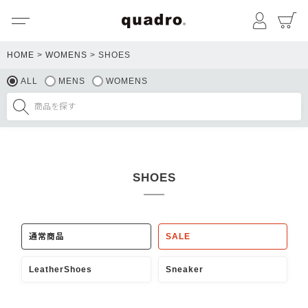
メニュー
マイペ
HOME
WOMENS
SHOES
ALL
MENS
WOMENS
SHOES
通常商品
SALE
LeatherShoes
Sneaker