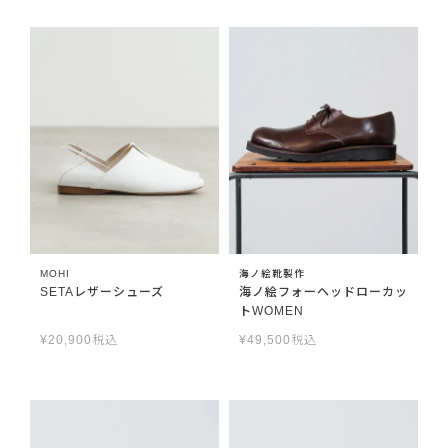
MOHI
海ノ絵靴製作
SETAレザーシューズ
海ノ絵フォーヘッドローカッ
トWOMEN
¥
20,900
税込
¥
49,500
税込