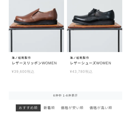
海ノ絵靴製作
海ノ絵靴製作
レザースリッポンWOMEN
レザーシューズWOMEN
¥
39,600
税込
¥
43,780
税込
6
件中
1
-
6
件表示
おすすめ順
新着順
価格が安い順
価格が高い順