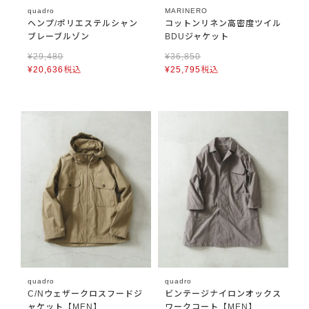
quadro
MARINERO
ヘンプ/ポリエステルシャン
コットンリネン高密度ツイル
ブレーブルゾン
BDUジャケット
¥
29,480
¥
36,850
¥
20,636
税込
¥
25,795
税込
quadro
quadro
C/Nウェザークロスフードジ
ビンテージナイロンオックス
ャケット【MEN】
ワークコート【MEN】