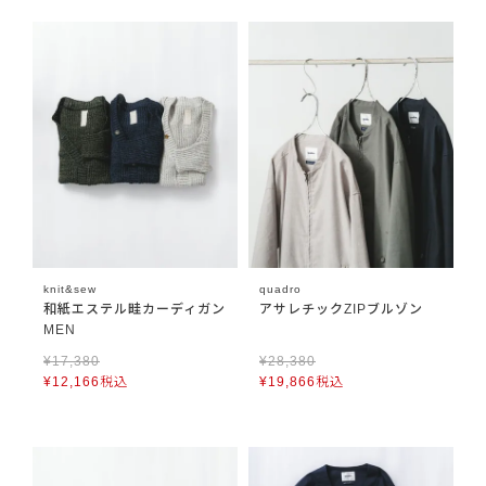
knit&sew
quadro
和紙エステル畦カーディガン
アサレチックZIPブルゾン
MEN
¥
17,380
¥
28,380
¥
12,166
税込
¥
19,866
税込