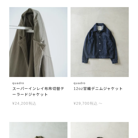
quadro
quadro
スーパーインレイ布帛切替テ
12oz甘織デニムジャケット
ーラードジャケット
¥
24,200
税込
¥
29,700
税込
〜