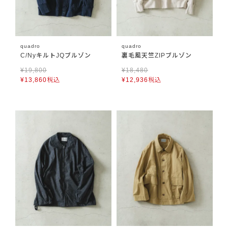
quadro
quadro
C/NyキルトJQブルゾン
裏毛風天竺ZIPブルゾン
¥
19,800
¥
18,480
¥
13,860
税込
¥
12,936
税込