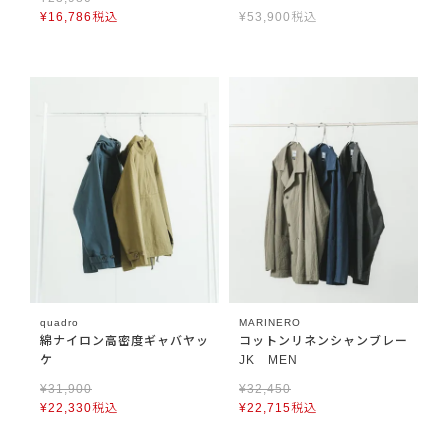
¥
16,786
税込
¥
53,900
税込
quadro
MARINERO
綿ナイロン高密度ギャバヤッ
コットンリネンシャンブレー
ケ
JK MEN
¥
31,900
¥
32,450
¥
22,330
税込
¥
22,715
税込