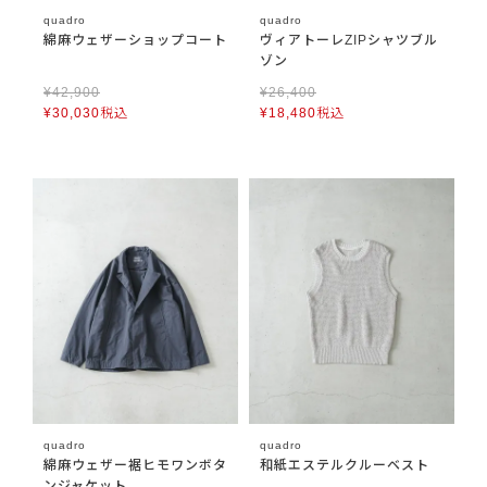
quadro
quadro
綿麻ウェザーショップコート
ヴィアトーレZIPシャツブル
ゾン
¥
42,900
¥
26,400
¥
30,030
税込
¥
18,480
税込
quadro
quadro
綿麻ウェザー裾ヒモワンボタ
和紙エステルクルーベスト
ンジャケット