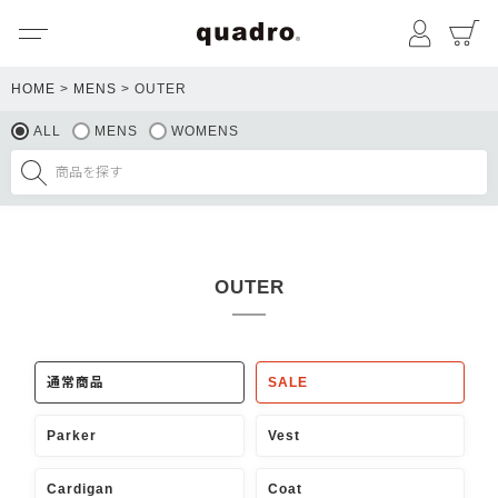
メニュー
マイペ
HOME
MENS
OUTER
ALL
MENS
WOMENS
OUTER
通常商品
SALE
Parker
Vest
Cardigan
Coat