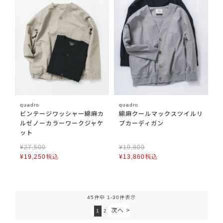
quadro
quadro
ビンテージワッシャー綿麻カ
綿麻クールマックスツイルリ
ルゼノーカラーワークジャケ
ブカーディガン
ット
¥
27,500
¥
19,800
¥
19,250
税込
¥
13,860
税込
45
件中
1
-
30
件表示
1
2