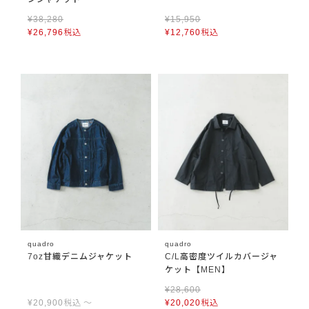
¥
38,280
¥
15,950
¥
26,796
税込
¥
12,760
税込
quadro
quadro
7oz甘織デニムジャケット
C/L高密度ツイルカバージャ
ケット【MEN】
¥
28,600
¥
20,900
税込
〜
¥
20,020
税込