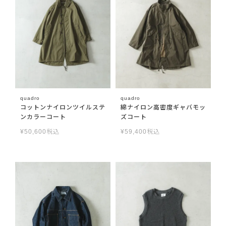
quadro
quadro
コットンナイロンツイルステ
綿ナイロン高密度ギャバモッ
ンカラーコート
ズコート
¥
50,600
税込
¥
59,400
税込