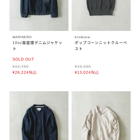
MARINERO
knit&sew
10oz高密度デニムジャケッ
ポップコーンニットクルーベ
ト
スト
SOLD OUT
¥
32,780
¥
16,280
¥
26,224
税込
¥
13,024
税込