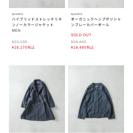
quadro
quadro
ハイブリッドストレッチリネ
オーガニックヘンプポリシャ
ンノーカラージャケット
ンブレーカバーオール
MEN
SOLD OUT
¥
23,100
¥
26,400
¥
16,170
税込
¥
18,480
税込