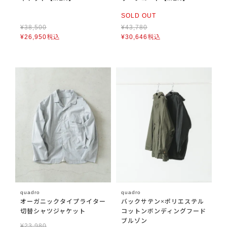
SOLD OUT
¥
38,500
¥
43,780
¥
26,950
税込
¥
30,646
税込
quadro
quadro
オーガニックタイプライター
バックサテン×ポリエステル
切替シャツジャケット
コットンボンディングフード
ブルゾン
¥
23,980