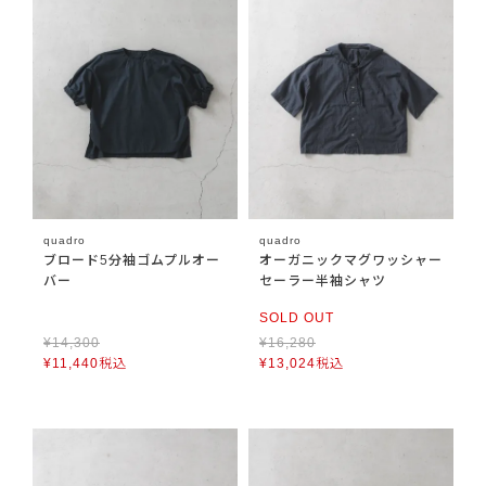
quadro
quadro
ブロード5分袖ゴムプルオー
オーガニックマグワッシャー
バー
セーラー半袖シャツ
SOLD OUT
¥
14,300
¥
16,280
¥
11,440
税込
¥
13,024
税込