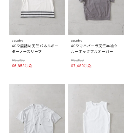
quadro
quadro
40/2度詰め天竺パネルボー
40/2マハバーラ天竺半袖ク
ダーノースリーブ
ルーネックプルオーバー
¥
9,790
¥
9,350
¥
6,853
税込
¥
7,480
税込