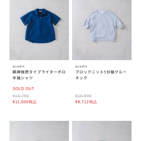
quadro
quadro
綿麻強撚タイプライターポロ
ブロックニット5分袖クルー
半袖シャツ
ネック
SOLD OUT
¥
13,750
¥
10,890
¥
11,000
税込
¥
8,712
税込