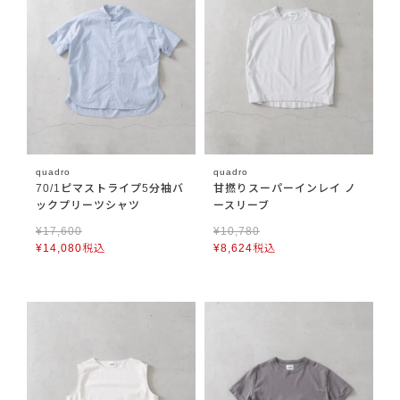
quadro
quadro
70/1ピマストライプ5分袖バ
甘撚りスーパーインレイ ノ
ックプリーツシャツ
ースリーブ
¥
17,600
¥
10,780
¥
14,080
税込
¥
8,624
税込