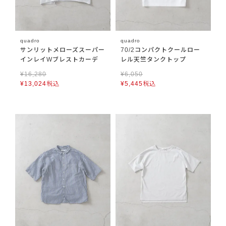
quadro
quadro
サンリットメローズスーパー
70/2コンパクトクールロー
インレイWブレストカーデ
レル天竺タンクトップ
¥
16,280
¥
6,050
¥
13,024
税込
¥
5,445
税込