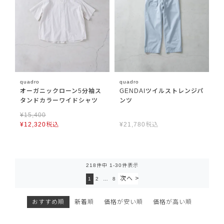
quadro
quadro
オーガニックローン5分袖ス
GENDAIツイルストレンジパ
タンドカラーワイドシャツ
ンツ
¥
15,400
¥
12,320
税込
¥
21,780
税込
218
件中
1
-
30
件表示
1
2
…
8
おすすめ順
新着順
価格が安い順
価格が高い順