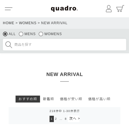
メニュー
マイペ
HOME
WOMENS
NEW ARRIVAL
ALL
MENS
WOMENS
NEW ARRIVAL
おすすめ順
新着順
価格が安い順
価格が高い順
218
件中
1
-
30
件表示
1
2
…
8