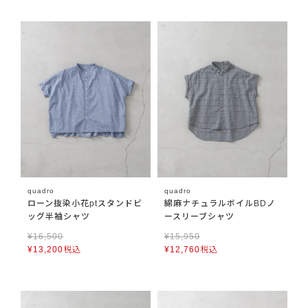
quadro
quadro
ローン抜染小花ptスタンドビ
綿麻ナチュラルボイルBDノ
ッグ半袖シャツ
ースリーブシャツ
¥
16,500
¥
15,950
¥
13,200
税込
¥
12,760
税込