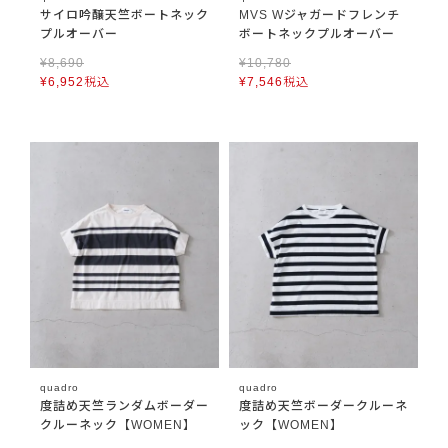
サイロ吟醸天竺ボートネック
MVS Wジャガードフレンチ
プルオーバー
ボートネックプルオーバー
¥
8,690
¥
10,780
¥
6,952
税込
¥
7,546
税込
quadro
quadro
度詰め天竺ランダムボーダー
度詰め天竺ボーダークルーネ
クルーネック【WOMEN】
ック【WOMEN】