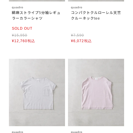
quadro
quadro
綿麻ストライプ5分袖レギュ
コンパクトクルローレル天竺
ラーカラーシャツ
クルーネックtee
SOLD OUT
¥
15,950
¥
7,590
¥
12,760
税込
¥
6,072
税込
quadro
quadro