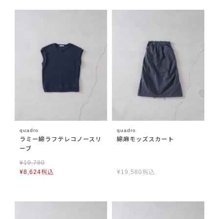
quadro
quadro
ラミー綿ラフテレコノースリ
綿麻モッズスカート
ーブ
¥
10,780
¥
8,624
税込
¥
19,580
税込