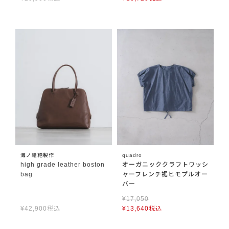
海ノ絵鞄製作
quadro
high grade leather boston
オーガニッククラフトワッシ
bag
ャーフレンチ裾ヒモプルオー
バー
¥
17,050
¥
42,900
税込
¥
13,640
税込