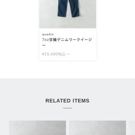
quadro
7oz甘織デニムワークイージ
ー
¥
15,400
税込
〜
RELATED ITEMS