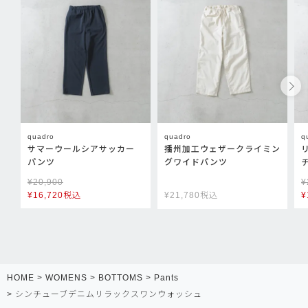
quadro
quadro
q
サマーウールシアサッカー
播州加工ウェザークライミン
パンツ
グワイドパンツ
¥
20,900
¥
¥
16,720
税込
¥
21,780
税込
¥
HOME
WOMENS
BOTTOMS
Pants
シンチューブデニムリラックスワンウォッシュ