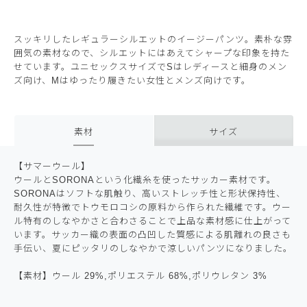
スッキリしたレギュラーシルエットのイージーパンツ。素朴な雰
囲気の素材なので、シルエットにはあえてシャープな印象を持た
せています。ユニセックスサイズでSはレディースと細身のメン
ズ向け、Mはゆったり履きたい女性とメンズ向けです。
素材
サイズ
【サマーウール】
ウールとSORONAという化繊糸を使ったサッカー素材です。
SORONAはソフトな肌触り、高いストレッチ性と形状保持性、
耐久性が特徴でトウモロコシの原料から作られた繊維です。ウー
ル特有のしなやかさと合わさることで上品な素材感に仕上がって
います。サッカー織の表面の凸凹した質感による肌離れの良さも
手伝い、夏にピッタリのしなやかで涼しいパンツになりました。
【素材】ウール 29%,ポリエステル 68%,ポリウレタン 3%