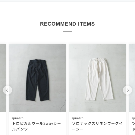
RECOMMEND ITEMS
quadro
quadro
q
トロピカルウール2wayカー
ソロテックスリネンワークイ
ルパンツ
ージー