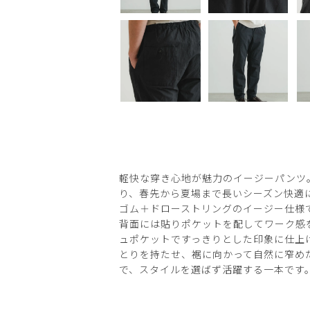
軽快な穿き心地が魅力のイージーパンツ
り、春先から夏場まで長いシーズン快適
ゴム＋ドローストリングのイージー仕様
背面には貼りポケットを配してワーク感
ュポケットですっきりとした印象に仕上
とりを持たせ、裾に向かって自然に窄め
で、スタイルを選ばず活躍する一本です