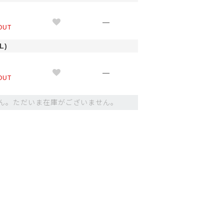
M
—
OUT
L)
M
—
OUT
ん。ただいま在庫がございません。