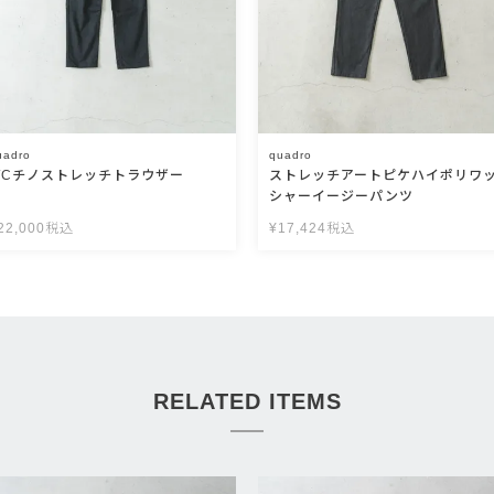
uadro
quadro
T/Cチノストレッチトラウザー
ストレッチアートピケハイポリワ
シャーイージーパンツ
22,000
税込
¥
17,424
税込
RELATED ITEMS