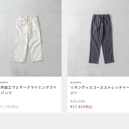
uadro
quadro
播州加工ウェザークライミングワイ
リネンヴィスコースストレッチイ
ドパンツ
ジー
¥
21,780
21,780
税込
¥
17,424
税込