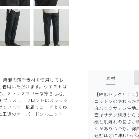
素材
。麻混の薄手素材を使用してお
に着用いただけます。ウエストは
で、ストレスフリーな穿き心地。
【綿麻バックサテン
をプラスし、フロントはスラッシ
コットンのやわらか
げています。腿周りにほどよくゆ
麻バックサテン生地
た王道のテーパードシルエット
面はサテン組織なら
。
感と肌離れの良さが
シがありつつも、綿
込むほどに味わいが