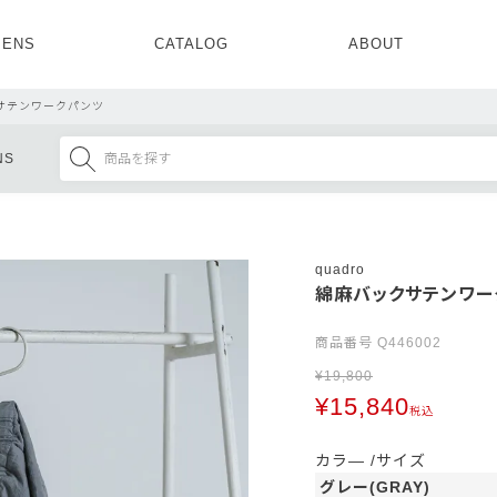
ENS
CATALOG
ABOUT
CONCEPT
NEWS
COMPANY
RECRUIT
サテンワークパンツ
MENS ALL
WOMENS ALL
NS
TOPS
TOPS
OUTER
OUTER
SETUP
ONE PIECE
SETUP
SHOES
quadro
綿麻バックサテンワー
商品番号
Q446002
¥
19,800
¥
15,840
税込
カラ―
サイズ
グレー(GRAY)