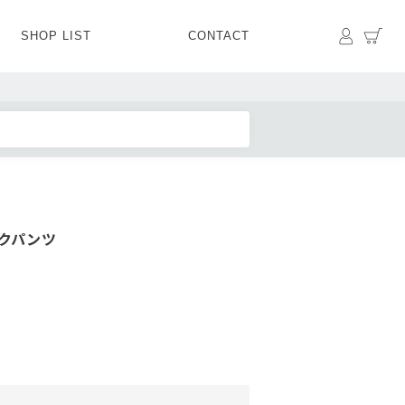
マイペ
カ
SHOP LIST
CONTACT
PANTS
BOTTOMS
SKIRT
SHOES
BAG&GOODS
BAG&GOODS
クパンツ