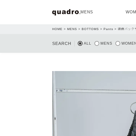
MENS
WOM
HOME
MENS
BOTTOMS
Pants
綿麻バック
OPEN
SEARCH
ALL
MENS
WOME
NEW ARRIVAL
NEW ARRIVAL