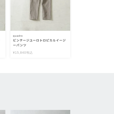
quadro
ッ
ビンテージユーロトロピカルイージ
ーパンツ
¥
15,840
税込