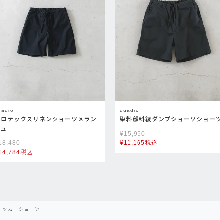
uadro
quadro
ソロテックスリネンショーツメラン
染料顔料綾ダンプショーツショー
ジュ
¥
15,950
18,480
¥
11,165
税込
14,784
税込
サッカーショーツ