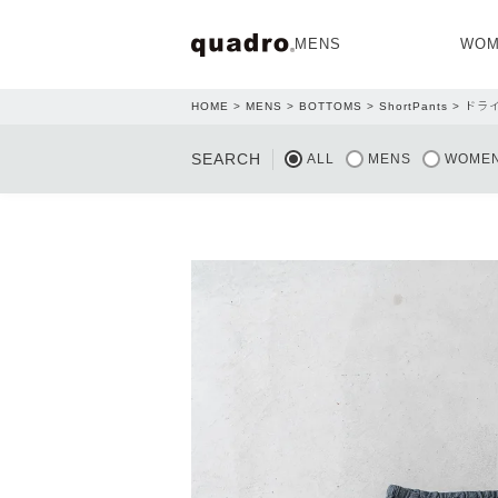
MENS
WOM
HOME
MENS
BOTTOMS
ShortPants
ドラ
OPEN
SEARCH
ALL
MENS
WOME
NEW ARRIVAL
NEW ARRIVAL