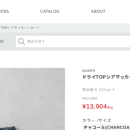
ENS
CATALOG
ABOUT
CONCEPT
NEWS
COMPANY
RECRUIT
イTOPシアサッカーショーツ
MENS ALL
WOMENS ALL
NS
TOPS
TOPS
OUTER
OUTER
SETUP
ONE PIECE
SETUP
SHOES
quadro
ドライTOPシアサッ
商品番号
26mgp-4
¥
17,380
¥
13,904
税込
カラ―
サイズ
チャコール(CHARCOA