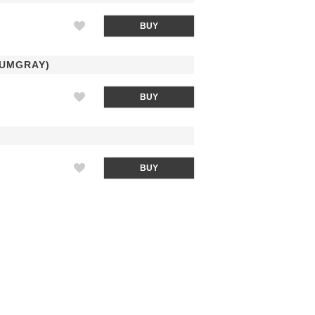
BUY
UMGRAY)
BUY
BUY