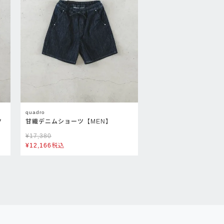
quadro
ツ
甘織デニムショーツ【MEN】
¥
17,380
¥
12,166
税込