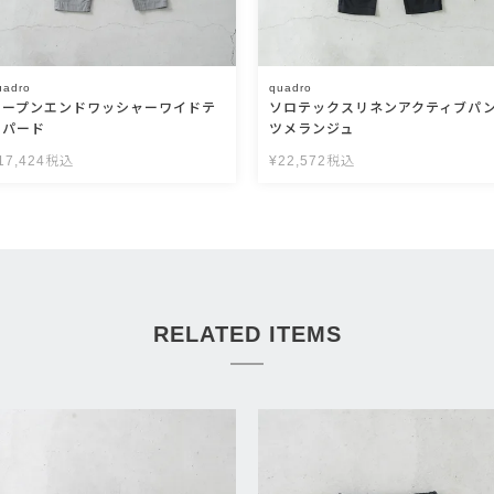
uadro
quadro
オープンエンドワッシャーワイドテ
ソロテックスリネンアクティブパ
ーパード
ツメランジュ
17,424
税込
¥
22,572
税込
RELATED ITEMS