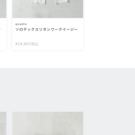
quadro
ン
ソロテックスリネンワークイージー
¥
19,602
税込