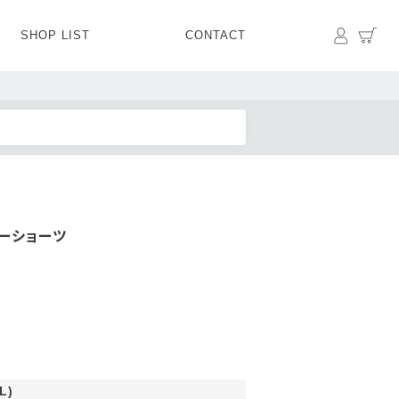
マイペ
カ
SHOP LIST
CONTACT
PANTS
BOTTOMS
SKIRT
SHOES
BAG&GOODS
BAG&GOODS
カーショーツ
L)