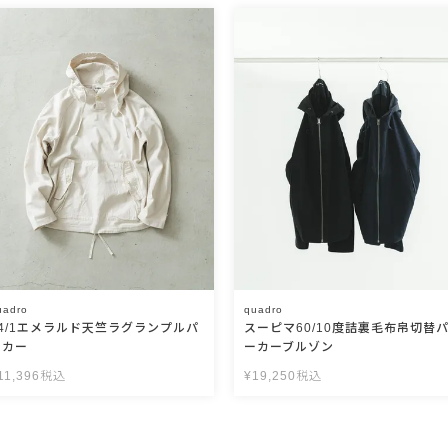
uadro
quadro
14/1エメラルド天竺ラグランプルパ
スーピマ60/10度詰裏毛布帛切替
ーカー
ーカーブルゾン
11,396
税込
¥
19,250
税込