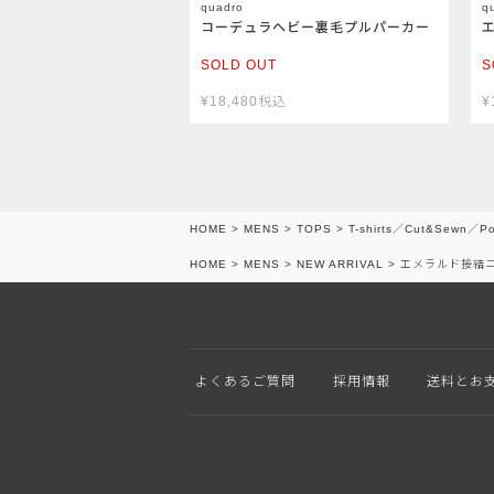
quadro
q
コーデュラヘビー裏毛プルパーカー
SOLD OUT
S
¥
18,480
税込
¥
HOME
MENS
TOPS
T-shirts／Cut&Sewn／Po
HOME
MENS
NEW ARRIVAL
エメラルド接結
よくあるご質問
採用情報
送料とお