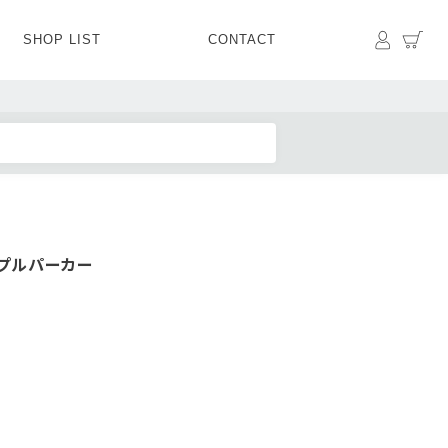
マイペ
カ
SHOP LIST
CONTACT
PANTS
BOTTOMS
SKIRT
SHOES
BAG&GOODS
BAG&GOODS
プルパーカー