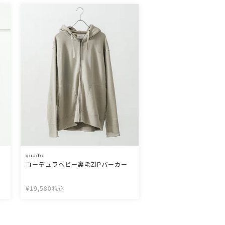
quadro
パ
コーデュラヘビー裏毛ZIPパーカー
¥
19,580
税込