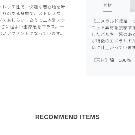
素材
トレッチ性で、快適な着心地を叶
とりのある身幅で、ストレスなく
ブをあしらい、あえて二本針ステ
【エメラルド接結ニ
かさに程よい重厚感をプラス。一
ニット素材を接結す
ないアクセントになっています。
したバルキー感のあ
が特徴のエメラルド
いに仕上がっていま
【素材】綿 100％
RECOMMEND ITEMS