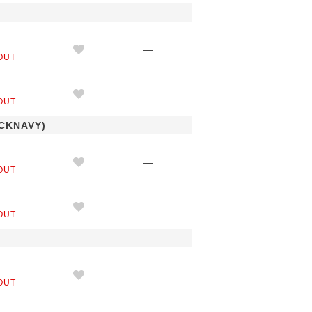
M
—
OUT
L
—
OUT
KNAVY)
M
—
OUT
L
—
OUT
M
—
OUT