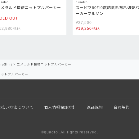
uadro
quadro
エメラルド接結ニットプルパーカー
スーピマ60/10度詰裏毛布帛切替
ーカーブルゾン
OLD OUT
¥
27,500
12,980
税込
¥
19,250
税込
roShirt
エメラルド接結ニットプルパーカー
ニットプルパーカー
支払い方法について
個人情報保護方針
返品規約
会員規約
©quadro .All rights reserved.