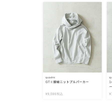
quadro
q
GTⅡ接結ニットプルパーカー
¥
9,086
税込
¥