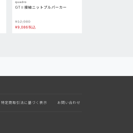
quadro
パ
GTⅡ接結ニットプルパーカー
¥
12,980
¥
9,086
税込
特定商取引法に基づく表示
お問い合わせ