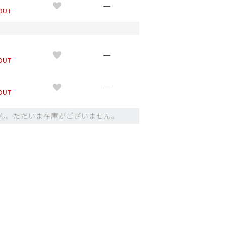
L
—
OUT
）
M
—
OUT
L
—
OUT
ん。ただいま在庫がございません。