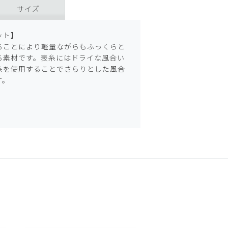
サイズ
ット】
ることにより軽量ながらもふっくらと
る素材です。表糸にはドライな風合い
糸を使用することでさらりとした風合
す。