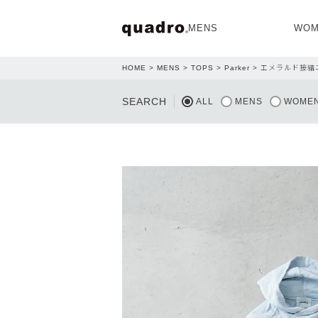
MENS
WOM
HOME
MENS
TOPS
Parker
エメラルド接結
OPEN
SEARCH
ALL
MENS
WOME
NEW ARRIVAL
NEW ARRIVAL