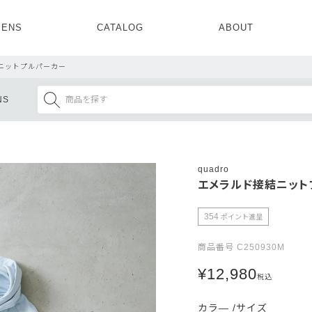
ENS
CATALOG
ABOUT
CONCEPT
NEWS
COMPANY
RECRUIT
ニットプルパーカー
MENS ALL
WOMENS ALL
NS
TOPS
TOPS
OUTER
OUTER
SETUP
ONE PIECE
SETUP
SHOES
quadro
エメラルド接結ニット
354
ポイント進呈
商品番号
C250930M
¥
12,980
税込
カラ―
サイズ