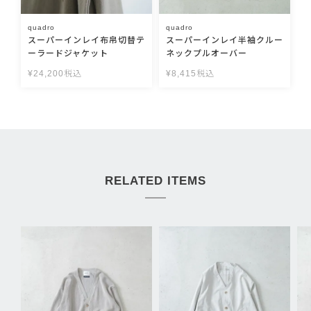
quadro
quadro
スーパーインレイ布帛切替テ
スーパーインレイ半袖クルー
ーラードジャケット
ネックプルオーバー
¥
24,200
税込
¥
8,415
税込
RELATED ITEMS