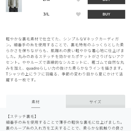
3/L
BUY
軽やかな裏毛素材で仕立てた、シンプルなVネックカーディガ
ン。細番手の糸を使用することで、裏毛特有のふっくらとした柔
らかさを保ちながらも、肌離れの良い軽やかな着心地に仕上げま
した。丸みのあるステッチを効かせたポケットがさりげないアク
セント。ややルーズで直線的なシルエットに、裾ゴムで自然な丸
みを加え、quadroらしい力の抜けた柔らかなラインを描きます。
Tシャツの上にラフに羽織る、季節の変わり目から夏にかけて活
躍する一枚です。
素材
サイズ
【ステッチ裏毛】
細番手の糸を使用することで薄手の軽快な裏毛に仕上げました。
裏のループ糸の入れ方を工夫することで、柔らかな肌触りの良さ