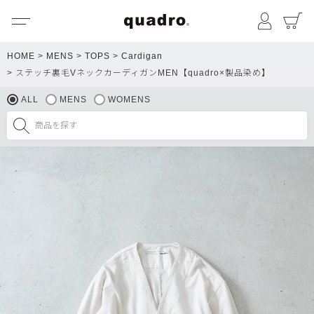
メニュー
マイペ
HOME
MENS
TOPS
Cardigan
ステッチ裏毛VネックカーディガンMEN【quadro×製品染め】
ALL
MENS
WOMENS