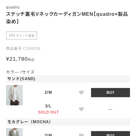
quadro
ステッチ裏毛VネックカーディガンMEN【quadro×製品
染め】
594
ポイント進呈
商品番号
C260938
¥
21,780
税込
カラ―
サイズ
サンド(SAND)
2/M
BUY
3/L
—
SOLD OUT
モカグレー（MOCHA）
2/M
BUY