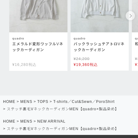
quadro
quadro
q
エメラルド変形ワッフルVネ
バックラッシュテアトロVネ
ックカーディガン
ックカーディガン
¥
24,200
¥
¥
16,280
税込
¥
19,360
税込
¥
HOME
MENS
TOPS
T-shirts／Cut&Sewn／PoroShirt
ステッチ裏毛VネックカーディガンMEN【quadro×製品染め】
HOME
MENS
NEW ARRIVAL
ステッチ裏毛VネックカーディガンMEN【quadro×製品染め】