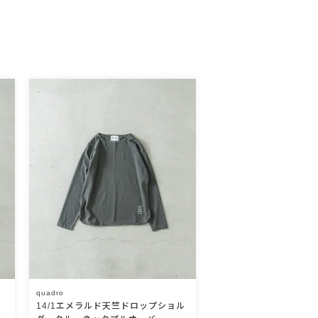
quadro
オ
14/1エメラルド天竺ドロップショル