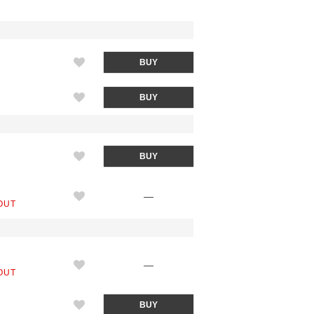
M
BUY
L
BUY
M
BUY
L
—
OUT
M
—
OUT
ー（GRAY）
L
BUY