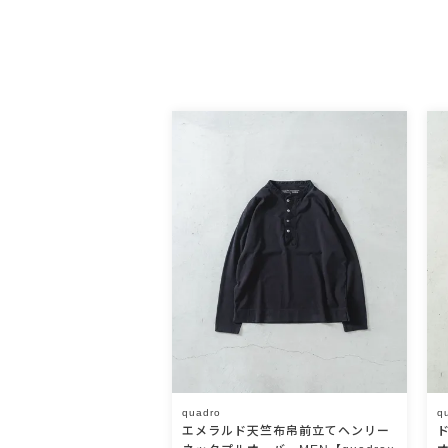
quadro
q
エメラルド天竺布帛前立てヘンリー