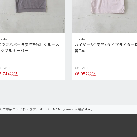
uadro
quadro
40/2マハバーラ天竺5分袖クルーネ
ハイゲーシﾞ天竺×タイプライター
ックプルオーバー
替Tee
9,680
¥
8,690
7,744
税込
¥
6,952
税込
天竺布帛コンビ衿付きプルオーバーMEN【quadro×製品染め】