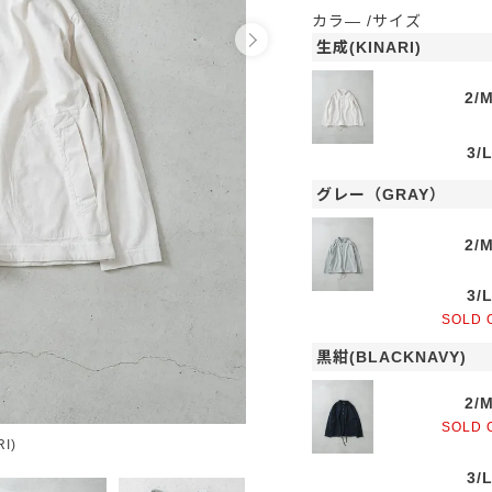
カラ―
サイズ
生成(KINARI)
2/
3/
グレー（GRAY）
2/
3/
SOLD 
黒紺(BLACKNAVY)
2/
SOLD 
I)
グレ
3/