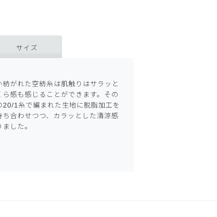
サイズ
い紡がれた空紡糸は肌触りはサラッと
くら感も感じることができます。その
20/1糸で編まれた生地に脱脂加工を
持ち合わせつつ、カラッとした清涼感
りました。