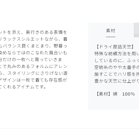
素材
ントを添え、奥行きのある表情を
リラックスシルエットながら、着
もバランス良くまとまり、野暮っ
【ドライ度詰天竺】
染めならではのこなれた風合いも
特殊な紡績方法を用
分だけの一枚へと育っていきま
しているのに、ふっ
とで丸みのあるフォルムにアレン
空紡糸のやや太番手の
ら、スタイリングにさりげない遊
施すことでハリ感を
デザインは一枚で着ても存在感が
豊かな天竺に仕上が
てくれるアイテムです。
【素材】綿 100％