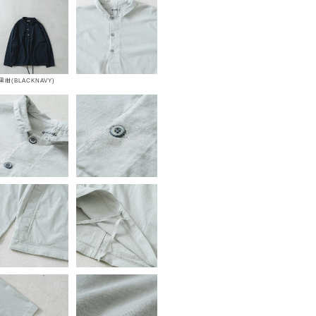
黒紺(BLACKNAVY)