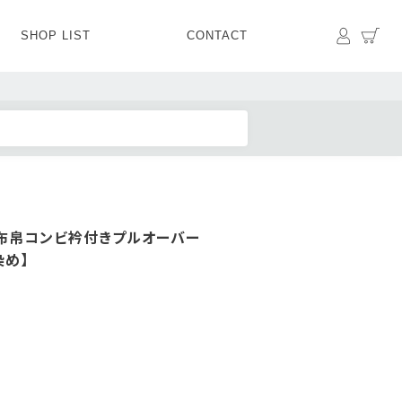
マイペ
カ
SHOP LIST
CONTACT
】
PANTS
BOTTOMS
SKIRT
SHOES
BAG&GOODS
BAG&GOODS
布帛コンビ衿付きプルオーバー
染め】