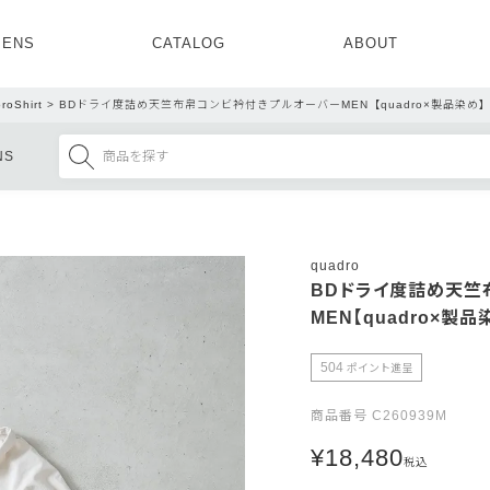
ENS
CATALOG
ABOUT
CONCEPT
NEWS
COMPANY
RECRUIT
roShirt
BDドライ度詰め天竺布帛コンビ衿付きプルオーバーMEN【quadro×製品染め
MENS ALL
WOMENS ALL
NS
TOPS
TOPS
OUTER
OUTER
SETUP
ONE PIECE
SETUP
SHOES
quadro
BDドライ度詰め天竺
MEN【quadro×製品
504
ポイント進呈
商品番号
C260939M
¥
18,480
税込