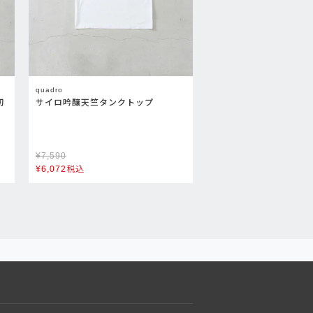
quadro
切
サイロ吟醸天竺タンクトップ
¥
7,590
¥
6,072
税込