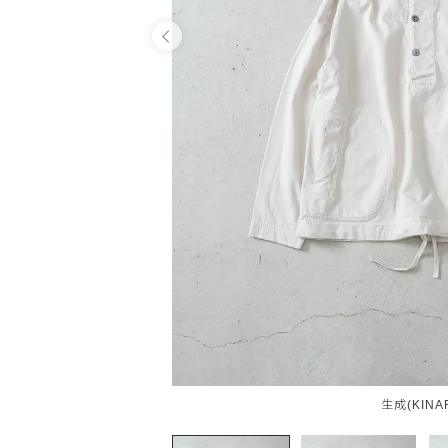
OPEN
生成(KINAR