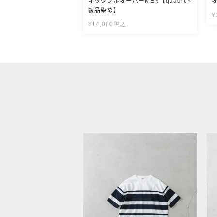
ネックプルオーバーMEN【quadro×
製品染め】
¥
¥
14,080
税込