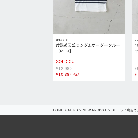
quadro
q
度詰め天竺ランダムボーダークルー
【MEN】
SOLD OUT
¥
12,980
¥
¥
10,384
税込
¥
HOME
MENS
NEW ARRIVAL
BDドライ度詰め