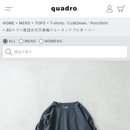
メニュー
マイペ
HOME
MENS
TOPS
T-shirts／Cut&Sewn／PoroShirt
BDドライ度詰め天竺長袖クルーネックプルオーバー
ALL
MENS
WOMENS