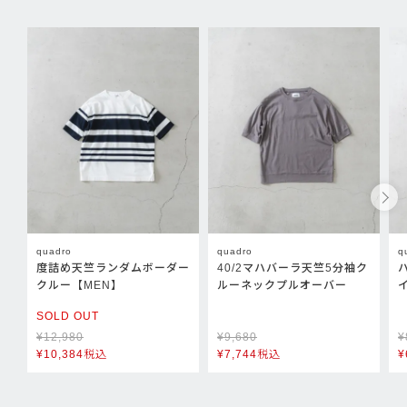
quadro
quadro
q
度詰め天竺ランダムボーダー
40/2マハバーラ天竺5分袖ク
クルー【MEN】
ルーネックプルオーバー
SOLD OUT
¥
12,980
¥
9,680
¥
¥
10,384
税込
¥
7,744
税込
¥