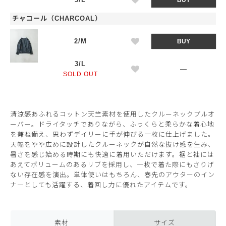
BUY
チャコール（CHARCOAL）
2/M
BUY
3/L
—
SOLD OUT
清涼感あふれるコットン天竺素材を使用したクルーネックプルオ
ーバー。ドライタッチでありながら、ふっくらと柔らかな着心地
を兼ね備え、思わずデイリーに手が伸びる一枚に仕上げました。
天幅をやや広めに設計したクルーネックが自然な抜け感を生み、
暑さを感じ始める時期にも快適に着用いただけます。裾と袖には
あえてボリュームのあるリブを採用し、一枚で着た際にもさりげ
ない存在感を演出。単体使いはもちろん、春先のアウターのイン
ナーとしても活躍する、着回し力に優れたアイテムです。
素材
サイズ