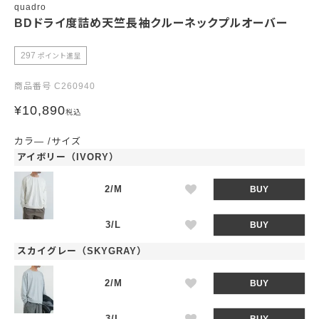
quadro
BDドライ度詰め天竺長袖クルーネックプルオーバー
297
ポイント進呈
商品番号
C260940
¥
10,890
税込
カラ―
サイズ
アイボリー（IVORY）
2/M
BUY
3/L
BUY
スカイグレー（SKYGRAY）
2/M
BUY
3/L