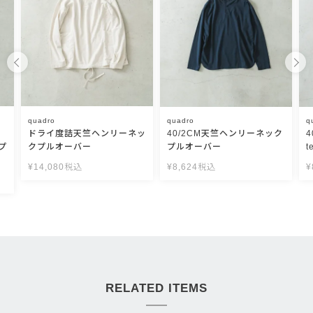
quadro
quadro
q
ドライ度詰天竺ヘンリーネッ
40/2CM天竺ヘンリーネック
プ
クプルオーバー
プルオーバー
t
¥
14,080
税込
¥
8,624
税込
¥
RELATED ITEMS