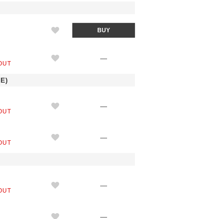
M
BUY
L
—
OUT
E)
M
—
OUT
L
—
OUT
M
—
OUT
(GRAYBEIGE)
L
—