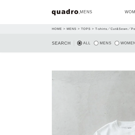
MENS
WOM
HOME
MENS
TOPS
T-shirts／Cut&Sewn／Po
OPEN
SEARCH
ALL
MENS
WOME
NEW ARRIVAL
NEW ARRIVAL