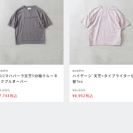
uadro
quadro
40/2マハバーラ天竺5分袖クルーネ
ハイゲーシﾞ天竺×タイプライター
ックプルオーバー
替Tee
9,680
¥
8,690
7,744
税込
¥
6,952
税込