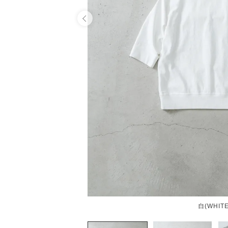
OPEN
白(WHITE