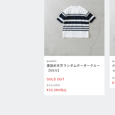
quadro
q
度詰め天竺ランダムボーダークルー
【MEN】
¥
SOLD OUT
¥
¥
12,980
¥
10,384
税込