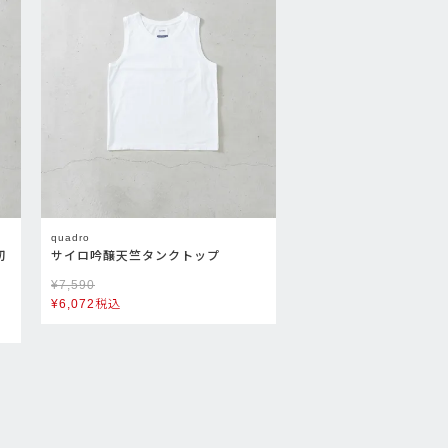
quadro
切
サイロ吟醸天竺タンクトップ
¥
7,590
¥
6,072
税込