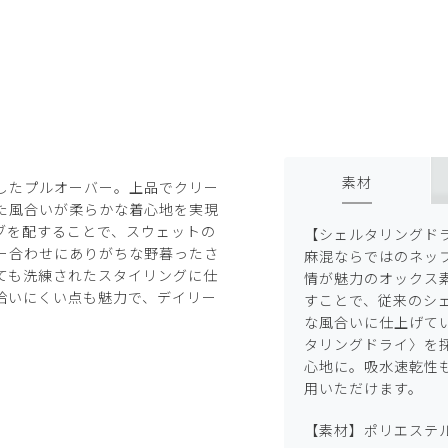
素材
したプルオーバー。上品でクリー
た風合いが柔らかな着心地を実現
ブを配することで、スウェットの
【シェルタリングド
ー合わせにありがちな野暮ったさ
麻混ならではのネッ
ても洗練されたスタイリングに仕
情が魅力のオックス
拾いにくい点も魅力で、デイリー
すことで、従来のシ
な風合いに仕上げて
タリングドライ〉を
心地に。吸水速乾性
用いただけます。
【素材】ポリエステル 7