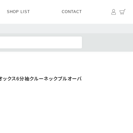
マイペ
カ
SHOP LIST
CONTACT
PANTS
BOTTOMS
SKIRT
SHOES
BAG&GOODS
BAG&GOODS
オックス6分袖クルーネックプルオーバ