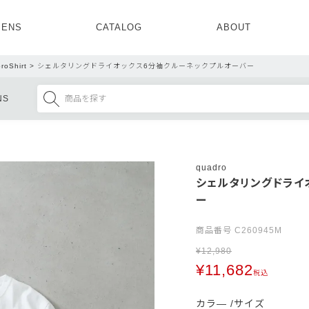
ENS
CATALOG
ABOUT
CONCEPT
NEWS
COMPANY
RECRUIT
roShirt
シェルタリングドライオックス6分袖クルーネックプルオーバー
MENS ALL
WOMENS ALL
NS
TOPS
TOPS
OUTER
OUTER
SETUP
ONE PIECE
SETUP
SHOES
quadro
シェルタリングドライ
ー
商品番号
C260945M
¥
12,980
¥
11,682
税込
カラ―
サイズ