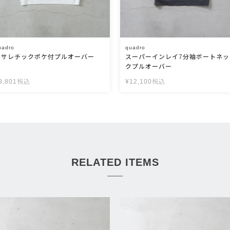
uadro
quadro
アサレチックポケ付プルオーバー
スーパーインレイ7分袖ボートネッ
クプルオーバー
9,801
税込
¥
12,100
税込
RELATED ITEMS