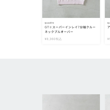
quadro
q
GTⅡスーパーインレイ7分袖クルー
ネックプルオーバー
¥
8,360
税込
¥