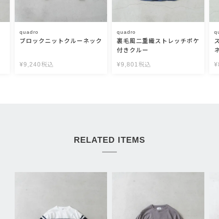
quadro
quadro
q
ブロックニットクルーネック
裏毛風二重織ストレッチポケ
付きクルー
¥
9,240
税込
¥
9,801
税込
¥
RELATED ITEMS