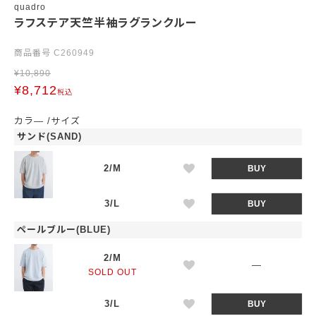
quadro
ラフステア天竺半袖ラグランクルー
商品番号
C260949
¥
10,890
¥
8,712
税込
カラ―
サイズ
サンド(SAND)
2/M
BUY
3/L
BUY
ペールブルー(BLUE)
2/M
—
SOLD OUT
3/L
BUY