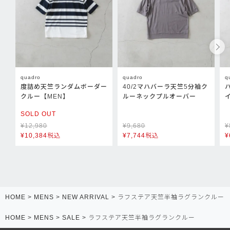
quadro
quadro
q
度詰め天竺ランダムボーダー
40/2マハバーラ天竺5分袖ク
クルー【MEN】
ルーネックプルオーバー
SOLD OUT
¥
12,980
¥
9,680
¥
¥
10,384
税込
¥
7,744
税込
¥
HOME
MENS
NEW ARRIVAL
ラフステア天竺半袖ラグランクルー
HOME
MENS
SALE
ラフステア天竺半袖ラグランクルー