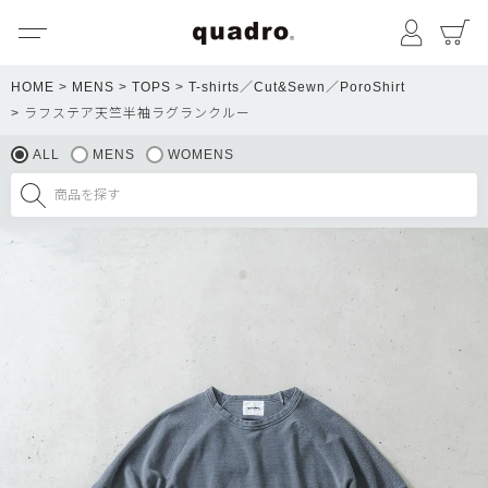
メニュー
マイペ
HOME
MENS
TOPS
T-shirts／Cut&Sewn／PoroShirt
ラフステア天竺半袖ラグランクルー
ALL
MENS
WOMENS