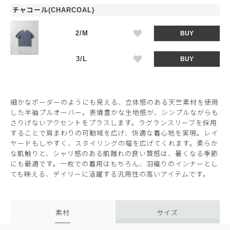
チャコール(CHARCOAL)
2/M
BUY
3/L
BUY
細かなボーダーのようにも見える、立体感のある天竺素材を使用
した半袖プルオーバー。表情豊かな生地感が、シンプルながらも
さりげないアクセントをプラスします。ラグランスリーブを採用
することで肩まわりの可動域を広げ、快適な着心地を実現。レイ
ヤードもしやすく、スタイリングの幅を広げてくれます。柔らか
な肌触りと、シャリ感のある肌離れの良い質感は、暑くなる季節
にも最適です。一枚での着用はもちろん、羽織りのインナーとし
ても映える、デイリーに活躍する汎用性の高いアイテムです。
素材
サイズ