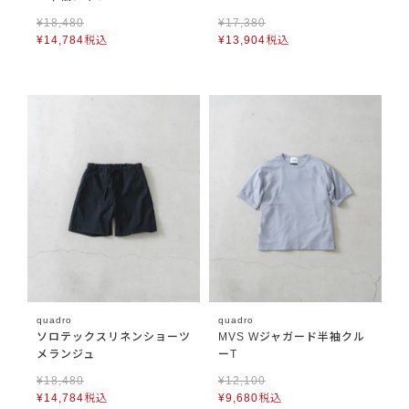
¥
18,480
¥
17,380
¥
14,784
税込
¥
13,904
税込
quadro
quadro
ソロテックスリネンショーツ
MVS Wジャガード半袖クル
メランジュ
ーT
¥
18,480
¥
12,100
¥
14,784
税込
¥
9,680
税込