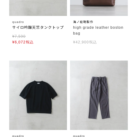
quadro
海ノ絵鞄製作
サイロ吟醸天竺タンクトップ
high grade leather boston
bag
¥
7,590
¥
6,072
税込
¥
42,900
税込
quadro
quadro