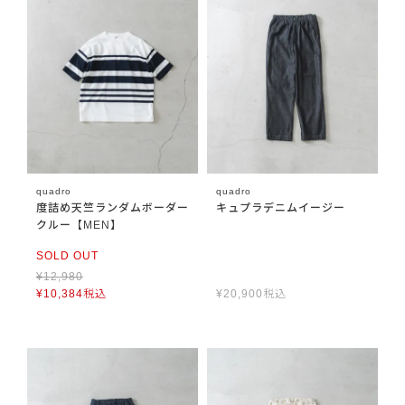
quadro
quadro
度詰め天竺ランダムボーダー
キュプラデニムイージー
クルー【MEN】
SOLD OUT
¥
12,980
¥
10,384
税込
¥
20,900
税込