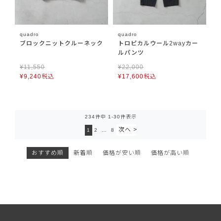
quadro
quadro
ブロックニットクルーネック
トロピカルウール2wayカー
ルパンツ
¥
11,550
¥
22,000
¥
9,240
税込
¥
17,600
税込
234
件中
1
-
30
件表示
1
2
…
8
おすすめ順
新着順
価格が安い順
価格が高い順