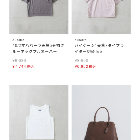
quadro
quadro
40/2マハバーラ天竺5分袖ク
ハイゲーシﾞ天竺×タイプラ
ルーネックプルオーバー
イター切替Tee
¥
9,680
¥
8,690
¥
7,744
税込
¥
6,952
税込