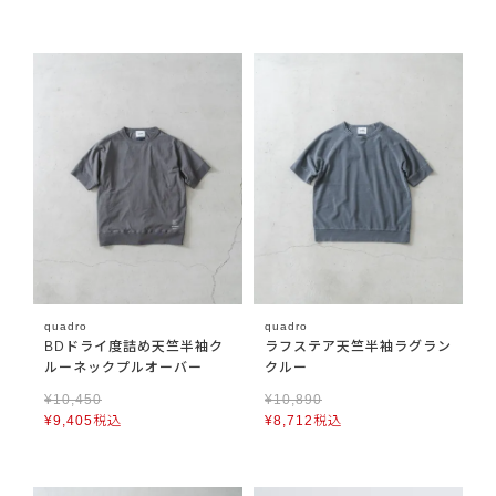
quadro
quadro
BDドライ度詰め天竺半袖ク
ラフステア天竺半袖ラグラン
ルーネックプルオーバー
クルー
¥
10,450
¥
10,890
¥
9,405
税込
¥
8,712
税込