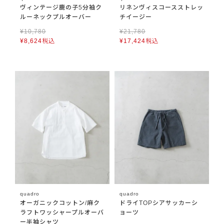
ヴィンテージ鹿の子5分袖ク
リネンヴィスコースストレッ
ルーネックプルオーバー
チイージー
¥
10,780
¥
21,780
¥
8,624
税込
¥
17,424
税込
quadro
quadro
オーガニックコットン/麻ク
ドライTOPシアサッカーシ
ラフトワッシャープルオーバ
ョーツ
ー半袖シャツ