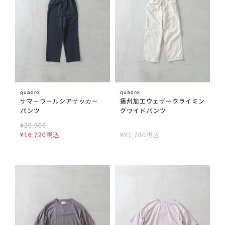
quadro
quadro
サマーウールシアサッカー
播州加工ウェザークライミン
パンツ
グワイドパンツ
¥
20,900
¥
16,720
税込
¥
21,780
税込