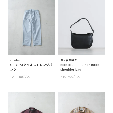
quadro
海ノ絵鞄製作
GENDAIツイルストレンジパ
high grade leather large
ンツ
shoulder bag
¥
21,780
税込
¥
40,700
税込