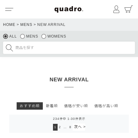
メニュー
マイペ
HOME
MENS
NEW ARRIVAL
ALL
MENS
WOMENS
NEW ARRIVAL
おすすめ順
新着順
価格が安い順
価格が高い順
234
件中
1
-
30
件表示
1
2
…
8