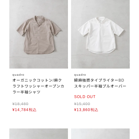
quadro
quadro
オーガニックコットン/麻ク
綿麻強撚タイプライターBD
ラフトワッシャーオープンカ
スキッパー半袖プルオーバー
ラー半袖シャツ
SOLD OUT
¥
18,480
¥
15,400
¥
14,784
税込
¥
13,860
税込