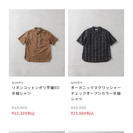
quadro
quadro
リネンコットンポリ平織BD
オーガニックマグワッシャー
半袖シャツ
チェックオープンカラー半袖
シャツ
¥
15,400
¥
19,580
¥
12,320
税込
¥
15,664
税込