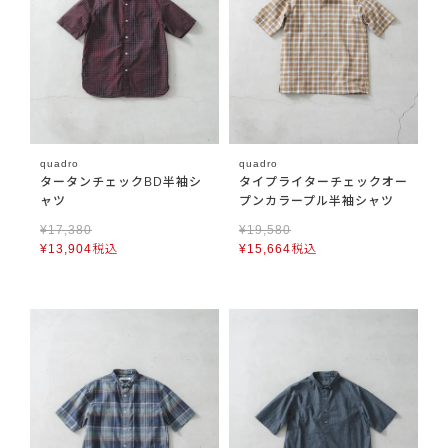
quadro
quadro
タータンチェックBD半袖シ
タイプライターチェックオー
ャツ
プンカラープル半袖シャツ
¥
17,380
¥
19,580
¥
13,904
税込
¥
15,664
税込