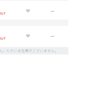
M
—
OUT
M
—
OUT
ん。ただいま在庫がございません。