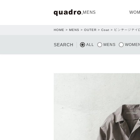
MENS
WOM
HOME
MENS
OUTER
Coat
ビンテージナイ
OPEN
SEARCH
ALL
MENS
WOME
NEW ARRIVAL
NEW ARRIVAL