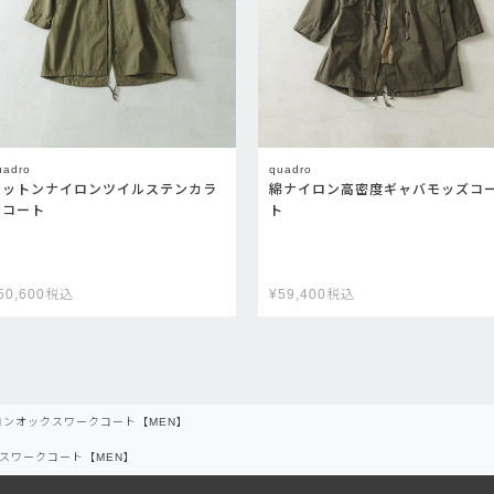
uadro
quadro
コットンナイロンツイルステンカラ
綿ナイロン高密度ギャバモッズコ
ーコート
ト
50,600
税込
¥
59,400
税込
ロンオックスワークコート【MEN】
スワークコート【MEN】