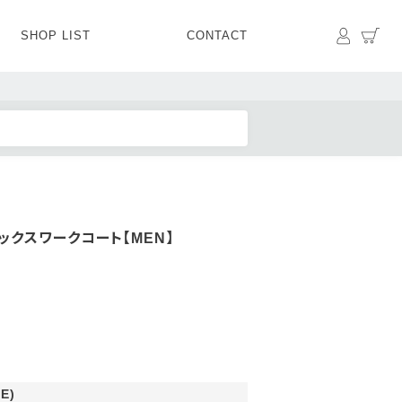
マイペ
カ
SHOP LIST
CONTACT
PANTS
BOTTOMS
SKIRT
SHOES
BAG&GOODS
BAG&GOODS
ックスワークコート【MEN】
E)