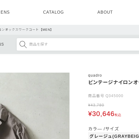
ENS
CATALOG
ABOUT
CONCEPT
NEWS
COMPANY
RECRUIT
ロンオックスワークコート【MEN】
MENS ALL
WOMENS ALL
NS
TOPS
TOPS
OUTER
OUTER
SETUP
ONE PIECE
SETUP
SHOES
quadro
ビンテージナイロンオ
商品番号
Q345000
¥
43,780
¥
30,646
税込
カラ―
サイズ
グレージュ(GRAYBEIG