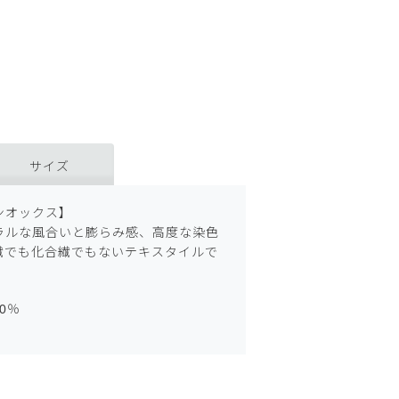
サイズ
ンオックス】
ラルな風合いと膨らみ感、高度な染色
繊でも化合繊でもないテキスタイルで
0％