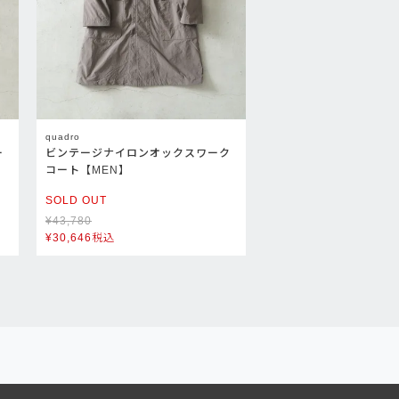
quadro
ー
ビンテージナイロンオックスワーク
コート【MEN】
SOLD OUT
¥
43,780
¥
30,646
税込