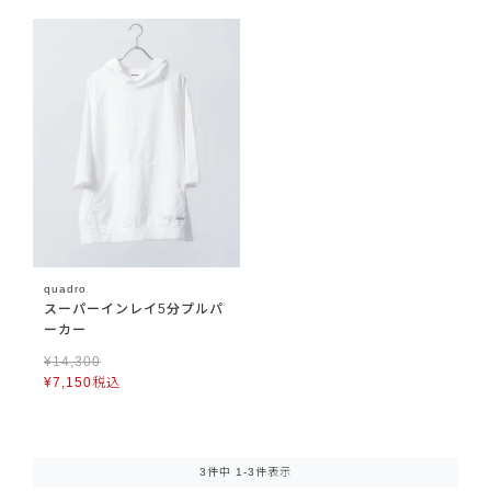
quadro
スーパーインレイ5分プルパ
ーカー
¥
14,300
¥
7,150
税込
3
件中
1
-
3
件表示