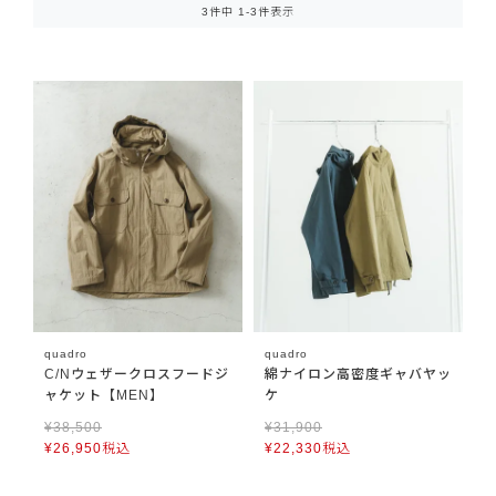
3
件中
1
-
3
件表示
quadro
quadro
C/Nウェザークロスフードジ
綿ナイロン高密度ギャバヤッ
ャケット【MEN】
ケ
¥
38,500
¥
31,900
¥
26,950
税込
¥
22,330
税込