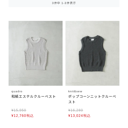
3
件中
1
-
3
件表示
quadro
knit&sew
和紙エステルクルーベスト
ポップコーンニットクルーベ
スト
¥
15,950
¥
16,280
¥
12,760
税込
¥
13,024
税込