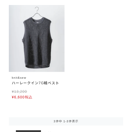
knit&sew
ハーレークイン7G畦ベスト
¥
13,200
¥
6,600
税込
3
件中
1
-
3
件表示