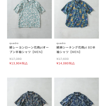
quadro
quadro
綿レーヨンローン花柄ptオー
綿麻シーチング花柄pt BD半
プン半袖シャツ【MEN】
袖シャツ【MEN】
¥
17,380
¥
17,600
¥
13,904
税込
¥
14,080
税込