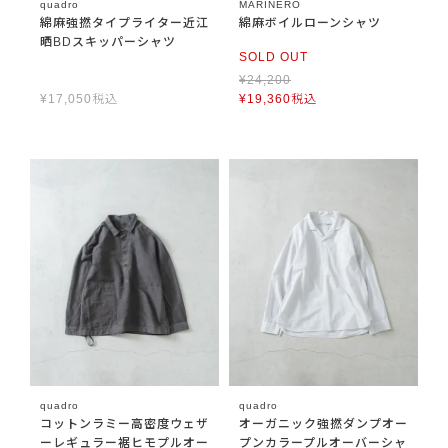
quadro
MARINERO
綿麻強撚タイプライター近江
綿麻ボイルローンシャツ
晒BDスキッパーシャツ
SOLD OUT
¥
24,200
¥
17,050
税込
¥
19,360
税込
quadro
quadro
コットンラミー高密度ウェザ
オーガニック強撚ダンプオー
ーレギュラー裾ヒモプルオー
プンカラープルオーバーシャ