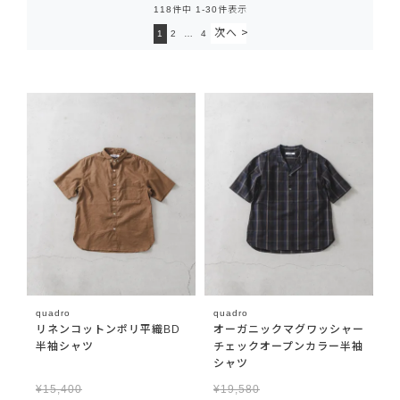
118
件中
1
-
30
件表示
1
2
…
4
quadro
quadro
リネンコットンポリ平織BD
オーガニックマグワッシャー
半袖シャツ
チェックオープンカラー半袖
シャツ
¥
15,400
¥
19,580