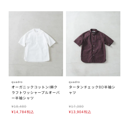
quadro
quadro
オーガニックコットン/麻ク
タータンチェックBD半袖シ
ラフトワッシャープルオーバ
ャツ
ー半袖シャツ
¥
18,480
¥
17,380
¥
14,784
税込
¥
13,904
税込