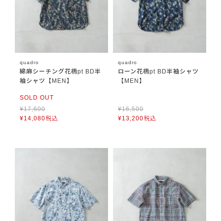
quadro
quadro
綿麻シーチング花柄pt BD半
ローン花柄pt BD半袖シャツ
袖シャツ【MEN】
【MEN】
SOLD OUT
¥
17,600
¥
16,500
¥
14,080
税込
¥
13,200
税込