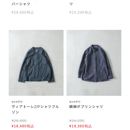
バーシャツ
ツ
¥
28,600
税込
¥
24,200
税込
quadro
quadro
ヴィアトーレZIPシャツブル
綿麻ポプリンシャツ
ゾン
¥
26,400
¥
24,200
¥
18,480
税込
¥
19,360
税込