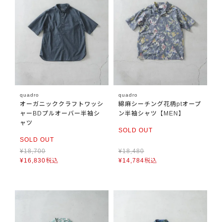
quadro
quadro
オーガニッククラフトワッシ
綿麻シーチング花柄ptオープ
ャーBDプルオーバー半袖シ
ン半袖シャツ【MEN】
ャツ
SOLD OUT
SOLD OUT
¥
18,700
¥
18,480
¥
16,830
税込
¥
14,784
税込