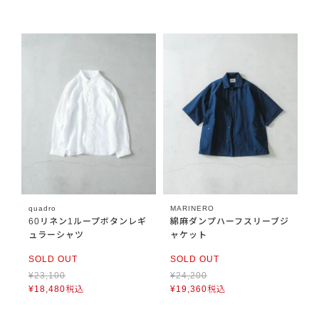
quadro
MARINERO
60リネン1ループボタンレギ
綿麻ダンプハーフスリーブジ
ュラーシャツ
ャケット
SOLD OUT
SOLD OUT
¥
23,100
¥
24,200
¥
18,480
税込
¥
19,360
税込