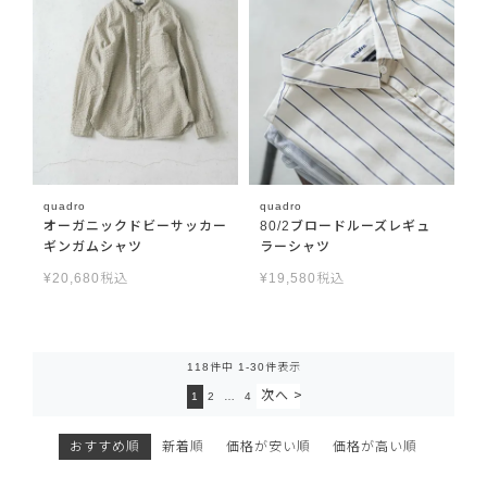
quadro
quadro
オーガニックドビーサッカー
80/2ブロードルーズレギュ
ギンガムシャツ
ラーシャツ
¥
20,680
税込
¥
19,580
税込
118
件中
1
-
30
件表示
1
2
…
4
おすすめ順
新着順
価格が安い順
価格が高い順