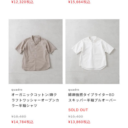
¥
12,320
税込
¥
15,664
税込
quadro
quadro
オーガニックコットン/麻ク
綿麻強撚タイプライターBD
ラフトワッシャーオープンカ
スキッパー半袖プルオーバー
ラー半袖シャツ
SOLD OUT
¥
18,480
¥
15,400
¥
14,784
税込
¥
13,860
税込