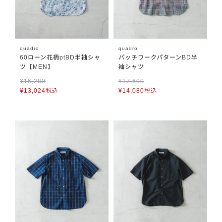
quadro
quadro
60ローン花柄ptBD半袖シャ
パッチワークパターンBD半
ツ【MEN】
袖シャツ
¥
16,280
¥
17,600
¥
13,024
税込
¥
14,080
税込