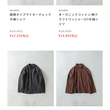
quadro
quadro
綿麻タイプライターチェック
オーガニックコットン/麻ク
半袖シャツ
ラフトワッシャーBD半袖シ
ャツ
¥
15,400
¥
16,500
¥
12,320
税込
¥
14,850
税込