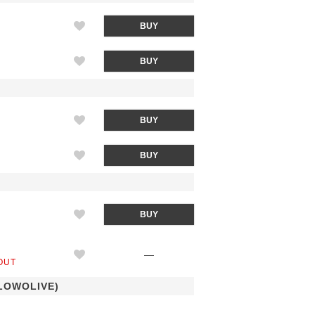
M
BUY
L
BUY
M
BUY
L
BUY
M
BUY
L
—
OUT
OWOLIVE)