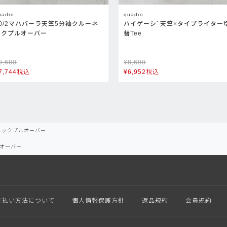
uadro
quadro
40/2マハバーラ天竺5分袖クルーネ
ハイゲーシﾞ天竺×タイプライター
ックプルオーバー
替Tee
9,680
¥
8,690
7,744
税込
¥
6,952
税込
ネックプルオーバー
オーバー
支払い方法について
個人情報保護方針
返品規約
会員規約