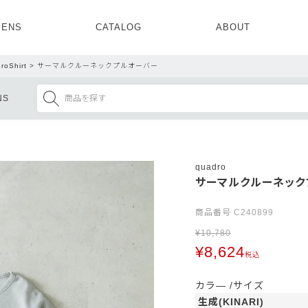
ENS
CATALOG
ABOUT
CONCEPT
NEWS
COMPANY
RECRUIT
roShirt
サーマルクルーネックプルオーバー
MENS ALL
WOMENS ALL
NS
TOPS
TOPS
OUTER
OUTER
SETUP
ONE PIECE
SETUP
SHOES
quadro
サーマルクルーネック
商品番号
C240899
¥
10,780
¥
8,624
税込
カラ―
サイズ
生成(KINARI)