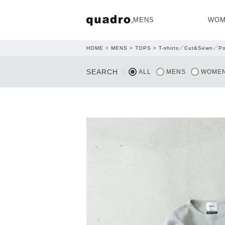
MENS
WOM
HOME
MENS
TOPS
T-shirts／Cut&Sewn／Po
OPEN
SEARCH
ALL
MENS
WOME
NEW ARRIVAL
NEW ARRIVAL