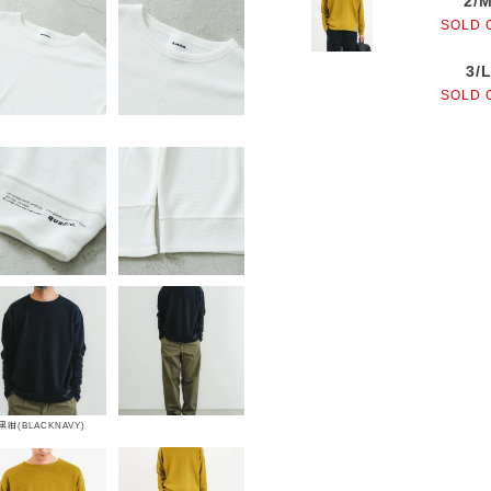
2/
SOLD 
3/
SOLD 
黒紺(BLACKNAVY)