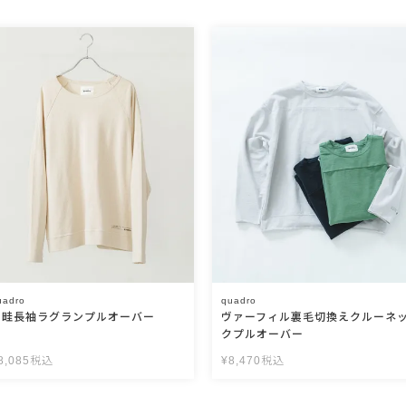
uadro
quadro
片畦長袖ラグランプルオーバー
ヴァーフィル裏毛切換えクルーネ
クプルオーバー
8,085
税込
¥
8,470
税込