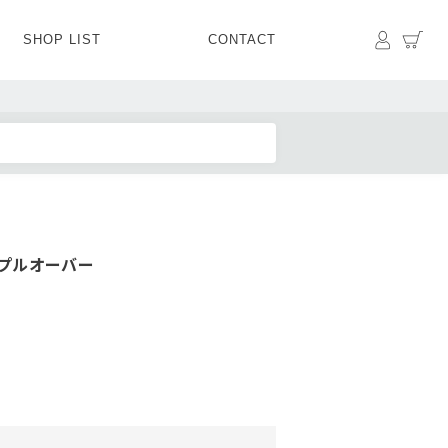
マイペ
カ
SHOP LIST
CONTACT
PANTS
BOTTOMS
SKIRT
SHOES
BAG&GOODS
BAG&GOODS
プルオーバー