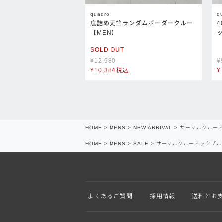
quadro
q
度詰め天竺ランダムボーダークルー
【MEN】
SOLD OUT
¥
12,980
¥
¥
10,384
税込
¥
HOME
MENS
NEW ARRIVAL
サーマルクルー
HOME
MENS
SALE
サーマルクルーネックプル
よくあるご質問
採用情報
送料とお