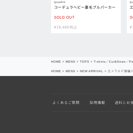
quadro
q
コーデュラヘビー裏毛プルパーカー
SOLD OUT
S
¥
18,480
税込
¥
HOME
MENS
TOPS
T-shirts／Cut&Sewn／Po
HOME
MENS
NEW ARRIVAL
エメラルド接結
よくあるご質問
採用情報
送料とお