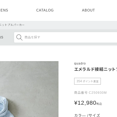
ENS
CATALOG
ABOUT
CONCEPT
NEWS
COMPANY
RECRUIT
ニットプルパーカー
MENS ALL
WOMENS ALL
NS
TOPS
TOPS
OUTER
OUTER
SETUP
ONE PIECE
SETUP
SHOES
quadro
エメラルド接結ニット
354
ポイント進呈
商品番号
C250930M
¥
12,980
税込
カラ―
サイズ