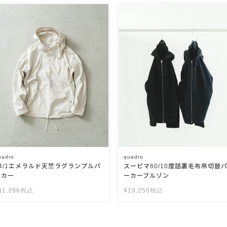
uadro
quadro
14/1エメラルド天竺ラグランプルパ
スーピマ60/10度詰裏毛布帛切替
ーカー
ーカーブルゾン
11,396
税込
¥
19,250
税込