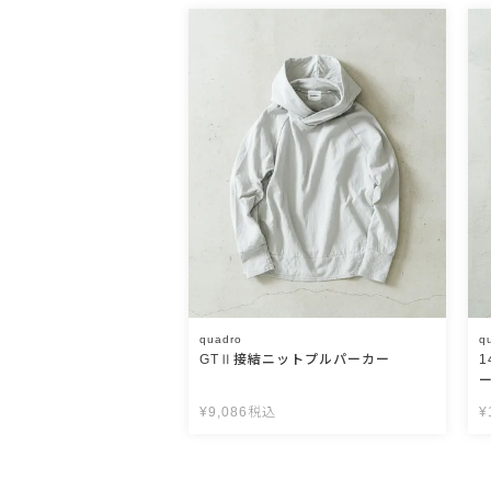
quadro
q
GTⅡ接結ニットプルパーカー
¥
9,086
税込
¥