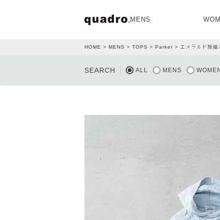
MENS
WOM
HOME
MENS
TOPS
Parker
エメラルド接結
OPEN
SEARCH
ALL
MENS
WOME
NEW ARRIVAL
NEW ARRIVAL