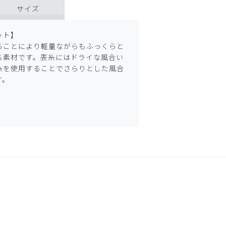
サイズ
ット】
ることにより軽量ながらもふっくらと
る素材です。表糸にはドライな風合い
糸を使用することでさらりとした風合
す。