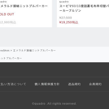
uadro
quadro
エメラルド接結ニットプルパーカー
スーピマ60/10度詰裏毛布帛切替
ーカーブルゾン
OLD OUT
¥
27,500
12,980
税込
¥
19,250
税込
roShirt
エメラルド接結ニットプルパーカー
ニットプルパーカー
支払い方法について
個人情報保護方針
返品規約
会員規約
©quadro .All rights reserved.