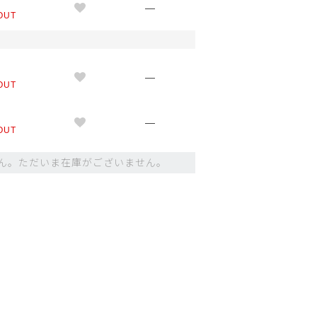
L
—
OUT
）
M
—
OUT
L
—
OUT
ん。ただいま在庫がございません。