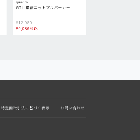
quadro
パ
GTⅡ接結ニットプルパーカー
¥
12,980
¥
9,086
税込
特定商取引法に基づく表示
お問い合わせ