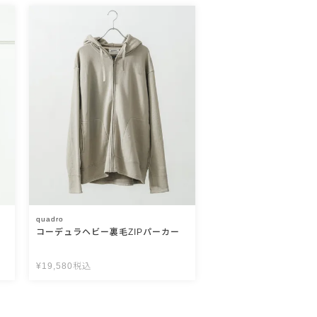
quadro
パ
コーデュラヘビー裏毛ZIPパーカー
¥
19,580
税込