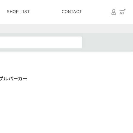
マイペ
カ
SHOP LIST
CONTACT
PANTS
BOTTOMS
SKIRT
SHOES
BAG&GOODS
BAG&GOODS
プルパーカー