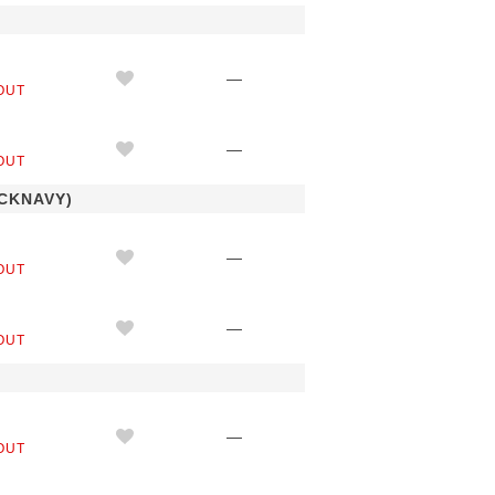
M
—
OUT
L
—
OUT
KNAVY)
M
—
OUT
L
—
OUT
M
—
OUT