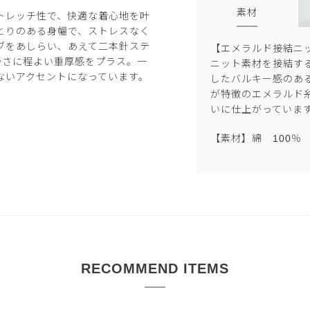
素材
トレッチ性で、快適な着心地を叶
とりのある身幅で、ストレスなく
ブをあしらい、あえて二本針ステ
【エメラルド接結ニ
かさに程よい重厚感をプラス。一
ニット素材を接結す
ないアクセントになっています。
したバルキー感のあ
が特徴のエメラルド
いに仕上がっていま
【素材】綿 100％
RECOMMEND ITEMS