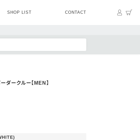
マイペ
カ
SHOP LIST
CONTACT
PANTS
BOTTOMS
SKIRT
SHOES
BAG&GOODS
BAG&GOODS
ーダークルー【MEN】
HITE)