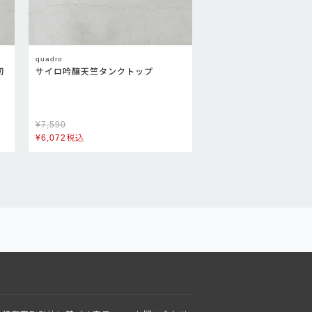
quadro
切
サイロ吟醸天竺タンクトップ
¥
7,590
¥
6,072
税込