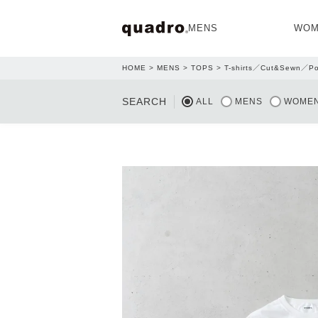
MENS
WOM
HOME
MENS
TOPS
T-shirts／Cut&Sewn／Po
OPEN
SEARCH
ALL
MENS
WOME
NEW ARRIVAL
NEW ARRIVAL