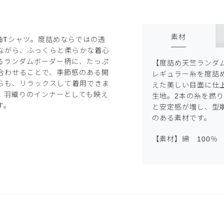
素材
袖Tシャツ。度詰めならではの透
ながら、ふっくらと柔らかな着心
るランダムボーダー柄に、たっぷ
【度詰め天竺ランダ
合わせることで、季節感のある開
レギュラー糸を度詰
らも、リラックスして着用できま
えた美しい目面に仕
、羽織りのインナーとしても映え
生地。2本の糸を撚
す。
と安定感が増し、型
のある素材です。
【素材】綿 100％