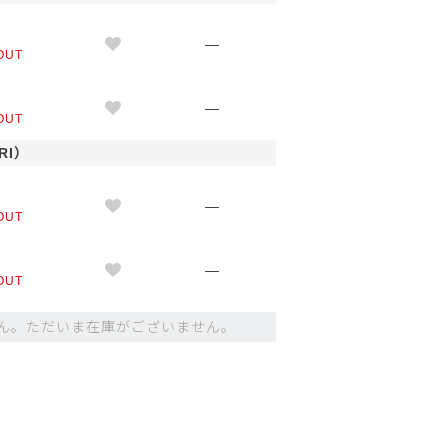
M
—
OUT
L
—
OUT
RI）
M
—
OUT
L
—
OUT
ん。ただいま在庫がございません。