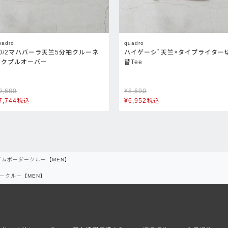
uadro
quadro
40/2マハバーラ天竺5分袖クルーネ
ハイゲーシﾞ天竺×タイプライター
ックプルオーバー
替Tee
9,680
¥
8,690
7,744
税込
¥
6,952
税込
ムボーダークルー【MEN】
ークルー【MEN】