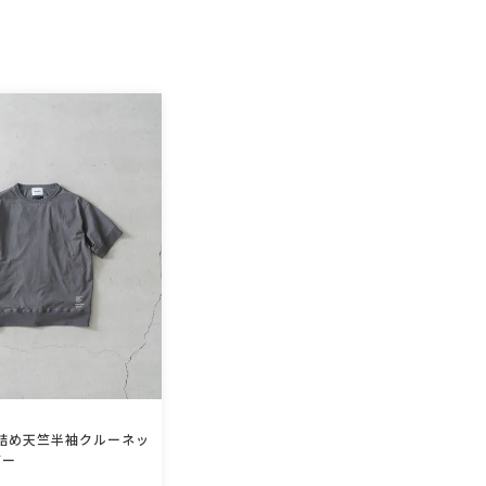
詰め天竺半袖クルーネッ
バー