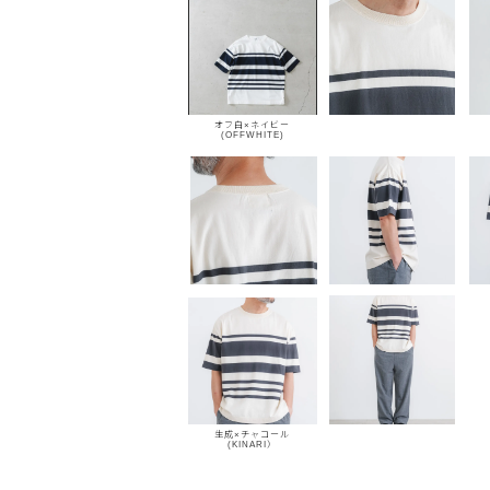
オフ白×ネイビー
(OFFWHITE)
生成×チャコール
(KINARI）