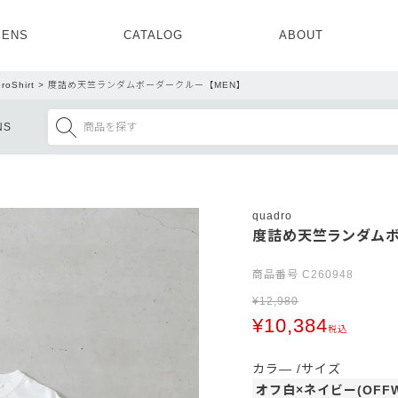
ENS
CATALOG
ABOUT
CONCEPT
NEWS
COMPANY
RECRUIT
roShirt
度詰め天竺ランダムボーダークルー【MEN】
MENS ALL
WOMENS ALL
NS
TOPS
TOPS
OUTER
OUTER
SETUP
ONE PIECE
SETUP
SHOES
quadro
度詰め天竺ランダムボ
商品番号
C260948
¥
12,980
¥
10,384
税込
カラ―
サイズ
オフ白×ネイビー(OFFW