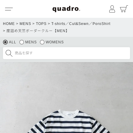
メニュー
マイペ
HOME
MENS
TOPS
T-shirts／Cut&Sewn／PoroShirt
度詰め天竺ボーダークルー【MEN】
ALL
MENS
WOMENS