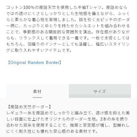
コットン100％の度詰天竺を使用した半袖Tシャツ。度詰めなら
ではの透けにくさとしっかりとした生地感を備えながら、ふっく
らと柔らかな着心地を実現しました。目を引く太ピッチのボーダ
ー柄に、たっぷりとゆとりを持たせたシルエットを組み合わせる
ことで、季節感のある開放的な雰囲気を演出。存在感がありなが
らも、リラックスして着用できる一着です。一枚で主役としては
もちろん、羽織りのインナーとしても活躍し、幅広いスタイリン
グに取り入れやすいアイテムです。
【Original Random Border】
素材
サイズ
【度詰め天竺ボーダー】
レギュラー糸を度詰めでしっかりと編み立て、透け感を抑えた美
しい目面に仕上げたオリジナルのボーダー生地。2本の糸を撚り
合わせた双糸を使用することで、強度と安定感が増し、型崩れし
にくく耐久性にも優れた安心感のある素材です。