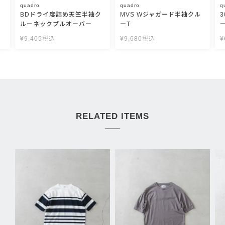
quadro
quadro
q
BDドライ度詰め天竺半袖ク
MVS Wジャガード半袖クル
ルーネックプルオーバー
ーT
¥
9,405
税込
¥
9,680
税込
¥
RELATED ITEMS