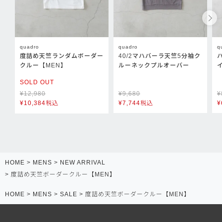
quadro
quadro
q
度詰め天竺ランダムボーダー
40/2マハバーラ天竺5分袖ク
クルー【MEN】
ルーネックプルオーバー
SOLD OUT
¥
12,980
¥
9,680
¥
¥
10,384
税込
¥
7,744
税込
¥
HOME
MENS
NEW ARRIVAL
度詰め天竺ボーダークルー【MEN】
HOME
MENS
SALE
度詰め天竺ボーダークルー【MEN】