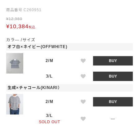
商品番号
C260951
¥
12,980
¥
10,384
税込
カラ―
サイズ
オフ白×ネイビー(OFFWHITE)
2/M
BUY
3/L
BUY
生成×チャコール(KINARI）
2/M
BUY
3/L
—
SOLD OUT