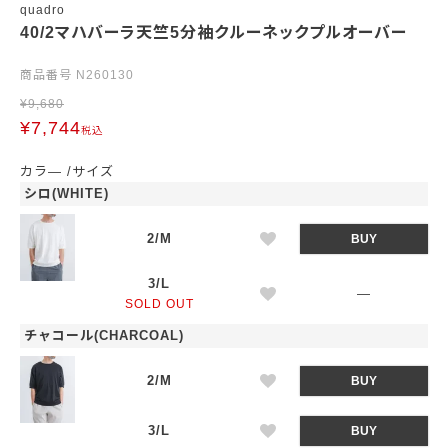
quadro
40/2マハバーラ天竺5分袖クルーネックプルオーバー
商品番号
N260130
¥
9,680
¥
7,744
税込
カラ―
サイズ
シロ(WHITE)
2/M
BUY
3/L
—
SOLD OUT
チャコール(CHARCOAL)
2/M
BUY
3/L
BUY