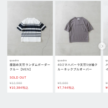
quadro
quadro
q
度詰め天竺ランダムボーダー
40/2マハバーラ天竺5分袖ク
クルー【MEN】
ルーネックプルオーバー
SOLD OUT
¥
12,980
¥
9,680
¥
¥
10,384
税込
¥
7,744
税込
¥