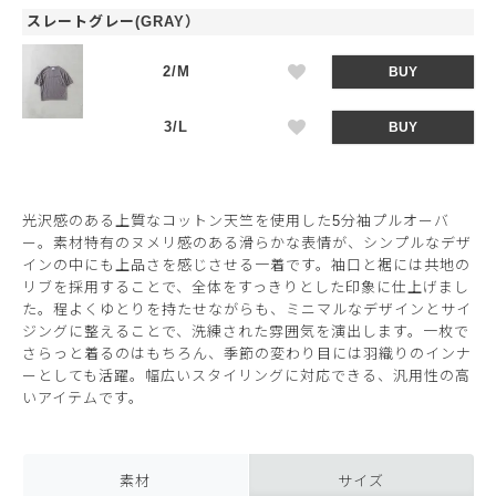
スレートグレー(GRAY）
2/M
BUY
3/L
BUY
光沢感のある上質なコットン天竺を使用した5分袖プルオーバ
ー。素材特有のヌメリ感のある滑らかな表情が、シンプルなデザ
インの中にも上品さを感じさせる一着です。袖口と裾には共地の
リブを採用することで、全体をすっきりとした印象に仕上げまし
た。程よくゆとりを持たせながらも、ミニマルなデザインとサイ
ジングに整えることで、洗練された雰囲気を演出します。一枚で
さらっと着るのはもちろん、季節の変わり目には羽織りのインナ
ーとしても活躍。幅広いスタイリングに対応できる、汎用性の高
いアイテムです。
素材
サイズ