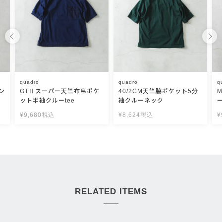
quadro
quadro
q
ン
GTⅡスーパー天竺布帛ポケ
40/2CM天竺脇ポケット5分
ット半袖クルーtee
袖クルーネック
¥
9,680
税込
¥
8,624
税込
¥
RELATED ITEMS