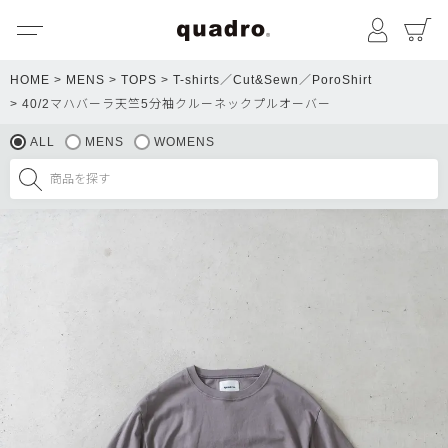
メニュー
マイペ
HOME
MENS
TOPS
T-shirts／Cut&Sewn／PoroShirt
40/2マハバーラ天竺5分袖クルーネックプルオーバー
ALL
MENS
WOMENS