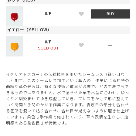
レッド（RED）
0/F
BUY
イエロー（YELLOW）
0/F
—
SOLD OUT
イタリアトスカーナの伝統技術を用いたシームレス（縫い目な
し）加工。このシームレス加工という職人の手作業による独特の
曲線や革の光沢は、特別な技術と道具が必要で、どの工房でもで
きるものではありません。水で湿らせた革を木型に合わせ、ゆっ
くりと馴染ませてゆき成型していき、プレスをかけて形に整えて
いく時間と手間のかかる作業になります。剥ぎ目の部分も合わせ
る箇所を漉いて貼り合わせ、合せ目が見えないように磨き仕上げ
ています。染色も手作業で施されており、革の表情を生かし、透
明感のある発色良さが特徴です。