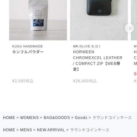
KUSU HANDMADE
MR.OLIVE E.O.I
M
カンフルパウダー
HORWEEN
H
CHROMEXCEL LEATHER
C
/ COMPACT ZIP【WEB限
M
定】
S
¥
2,095
税込
¥
26,400
税込
¥
HOME
WOMENS
BAG&GOODS
Goods
ラウンドコインケース
HOME
MENS
NEW ARRIVAL
ラウンドコインケース